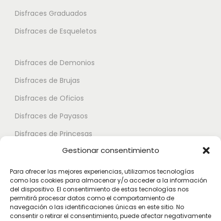
n
e
i
Disfraces Graduados
e
s
a
s
Disfraces de Esqueletos
s
n
s
e
t
e
p
Disfraces de Demonios
e
p
u
Disfraces de Brujas
s
u
e
.
Disfraces de Oficios
e
d
L
d
e
Disfraces de Payasos
a
e
n
Disfraces de Princesas
s
n
e
Gestionar consentimiento
o
Disfraces de Superhéroes
e
l
p
l
e
Para ofrecer las mejores experiencias, utilizamos tecnologías
c
como las cookies para almacenar y/o acceder a la información
e
Disfraces de Zombies
g
del dispositivo. El consentimiento de estas tecnologías nos
i
g
i
permitirá procesar datos como el comportamiento de
Disfraces de Feria de Abril
o
navegación o las identificaciones únicas en este sitio. No
i
r
consentir o retirar el consentimiento, puede afectar negativamente
Disfraces de Guateque
n