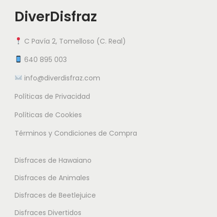
5
r
i
i
DiverDisfraz
.
i
a
e
5
a
n
n
0
C Pavía 2, Tomelloso (C. Real)
n
t
e
t
e
640 895 003
m
€
e
s
info@diverdisfraz.com
ú
s
.
l
Políticas de Privacidad
.
L
t
L
a
Políticas de Cookies
i
a
s
Términos y Condiciones de Compra
p
s
o
l
o
p
Disfraces de Hawaiano
e
p
c
s
Disfraces de Animales
c
i
v
i
o
Disfraces de Beetlejuice
a
o
n
Disfraces Divertidos
r