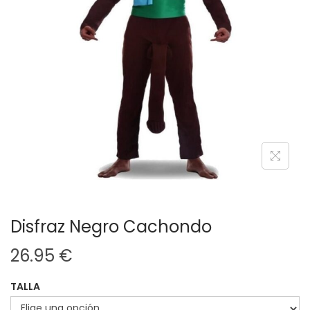
g
n
a
i
c
d
i
o
ó
n
Disfraz Negro Cachondo
26.95
€
TALLA