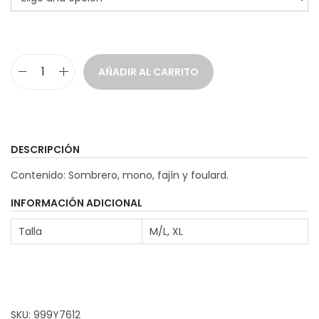
AÑADIR AL CARRITO
D
i
s
f
DESCRIPCIÓN
r
Contenido: Sombrero, mono, fajín y foulard.
a
z
INFORMACIÓN ADICIONAL
N
Talla
M/L, XL
e
g
r
o
SKU:
999Y7612