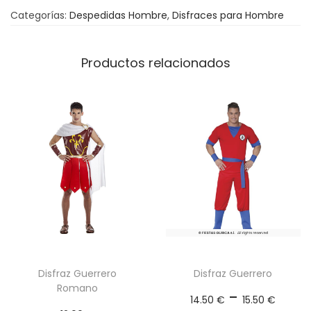
C
Categorías:
Despedidas Hombre
,
Disfraces para Hombre
a
c
h
Productos relacionados
o
n
d
o
c
a
n
t
i
d
a
Disfraz Guerrero
Disfraz Guerrero
Romano
R
d
-
14.50
€
15.50
€