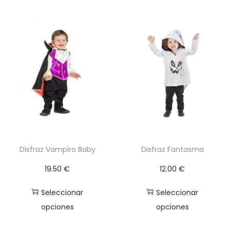
9
s
5
i
n
€
o
h
c
a
a
s
n
t
t
a
i
1
d
7
a
Disfraz Vampiro Baby
Disfraz Fantasma
.
d
19.50
€
12.00
€
5
0
Seleccionar
Seleccionar
opciones
opciones
€
E
E