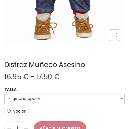
Disfraz Muñeco Asesino
R
16.95
€
-
17.50
€
a
TALLA
n
g
o
Vaciar
d
e
AÑADIR AL CARRITO