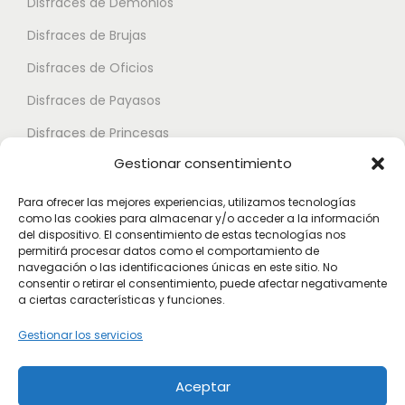
Disfraces de Demonios
e
p
p
Disfraces de Brujas
s
u
u
.
Disfraces de Oficios
e
e
L
d
d
Disfraces de Payasos
a
e
e
Disfraces de Princesas
s
n
n
Gestionar consentimiento
o
Disfraces de Superhéroes
e
e
p
l
l
Para ofrecer las mejores experiencias, utilizamos tecnologías
c
como las cookies para almacenar y/o acceder a la información
e
e
Disfraces de Zombies
del dispositivo. El consentimiento de estas tecnologías nos
i
g
g
permitirá procesar datos como el comportamiento de
Disfraces de Feria de Abril
o
navegación o las identificaciones únicas en este sitio. No
i
i
consentir o retirar el consentimiento, puede afectar negativamente
Disfraces de Guateque
n
r
r
a ciertas características y funciones.
e
Disfraces de Alta Calidad
e
e
Gestionar los servicios
s
n
n
Disfraces de Despedida de Hombres
s
l
l
Aceptar
Disfraces de Despedida de Mujeres
e
a
a