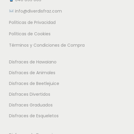
m
e
e
info@diverdisfraz.com
ú
s
s
l
Políticas de Privacidad
.
.
t
L
L
Políticas de Cookies
i
a
a
Términos y Condiciones de Compra
p
s
s
l
o
o
Disfraces de Hawaiano
e
p
p
s
Disfraces de Animales
c
c
v
i
i
Disfraces de Beetlejuice
a
o
o
Disfraces Divertidos
r
n
n
i
Disfraces Graduados
e
e
a
s
s
Disfraces de Esqueletos
n
s
s
t
e
e