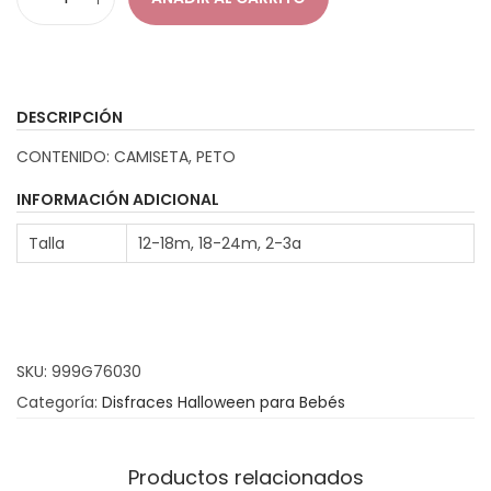
p
D
r
i
e
s
c
f
DESCRIPCIÓN
i
r
CONTENIDO: CAMISETA, PETO
o
a
s
z
INFORMACIÓN ADICIONAL
:
M
Talla
12-18m, 18-24m, 2-3a
d
u
e
ñ
s
e
d
c
SKU:
999G76030
e
o
Categoría:
Disfraces Halloween para Bebés
1
A
6
s
.
e
Productos relacionados