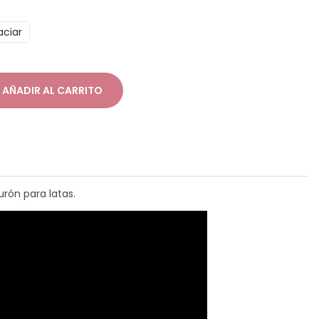
aciar
AÑADIR AL CARRITO
urón para latas.