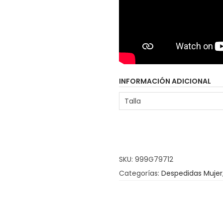
o
j
i
t
o
INFORMACIÓN ADICIONAL
c
a
Talla
n
t
i
d
SKU:
999G79712
a
Categorías:
Despedidas Mujer
d