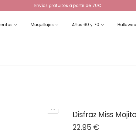
Envíos gratuitos a partir de 70€
entos
Maquillajes
Años 60 y 70
Hallowe
Disfraz Miss Mojit
22.95
€