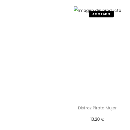
Disfraz Pirata Mujer
13.20
€