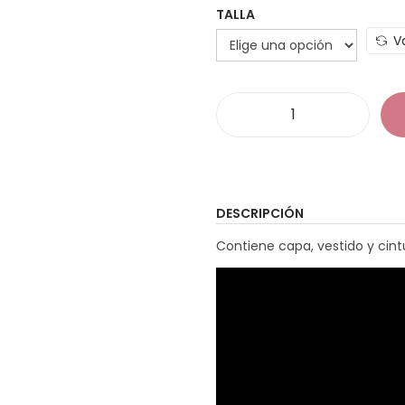
TALLA
V
D
i
s
f
DESCRIPCIÓN
r
Contiene capa, vestido y cint
a
z
M
i
s
s
M