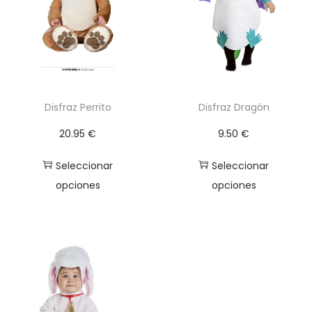
a
d
Disfraz Perrito
Disfraz Dragón
20.95
€
9.50
€
Seleccionar
Seleccionar
opciones
opciones
E
E
s
s
t
t
e
e
p
p
r
r