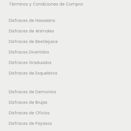
Términos y Condiciones de Compra
p
s
s
l
o
o
Disfraces de Hawaiano
e
p
p
s
Disfraces de Animales
c
c
v
i
i
Disfraces de Beetlejuice
a
o
o
Disfraces Divertidos
r
n
n
i
Disfraces Graduados
e
e
a
s
s
Disfraces de Esqueletos
n
s
s
t
e
e
Disfraces de Demonios
e
p
p
Disfraces de Brujas
s
u
u
.
Disfraces de Oficios
e
e
L
d
d
Disfraces de Payasos
a
e
e