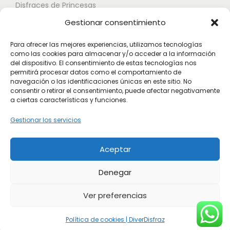
Disfraces de Princesas
s
n
n
Gestionar consentimiento
o
Disfraces de Superhéroes
e
e
p
l
l
Para ofrecer las mejores experiencias, utilizamos tecnologías
c
como las cookies para almacenar y/o acceder a la información
e
e
Disfraces de Zombies
del dispositivo. El consentimiento de estas tecnologías nos
i
g
g
permitirá procesar datos como el comportamiento de
Disfraces de Feria de Abril
o
navegación o las identificaciones únicas en este sitio. No
i
i
consentir o retirar el consentimiento, puede afectar negativamente
Disfraces de Guateque
n
r
r
a ciertas características y funciones.
e
Disfraces de Alta Calidad
e
e
Gestionar los servicios
s
n
n
Disfraces de Despedida de Hombres
s
l
l
Aceptar
Disfraces de Despedida de Mujeres
e
a
a
p
p
p
Denegar
u
á
á
Ver preferencias
e
g
g
d
i
i
Política de cookies | DiverDisfraz
© 2026 DiverDisfraz. Todos los derechos reservados.
e
n
n