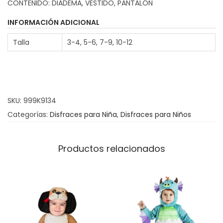
CONTENIDO: DIADEMA, VESTIDO, PANTALÓN
a
z
INFORMACIÓN ADICIONAL
M
Talla
3-4, 5-6, 7-9, 10-12
a
r
c
i
SKU:
999K9134
a
Categorías:
Disfraces para Niña
,
Disfraces para Niños
n
a
c
Productos relacionados
a
n
t
i
d