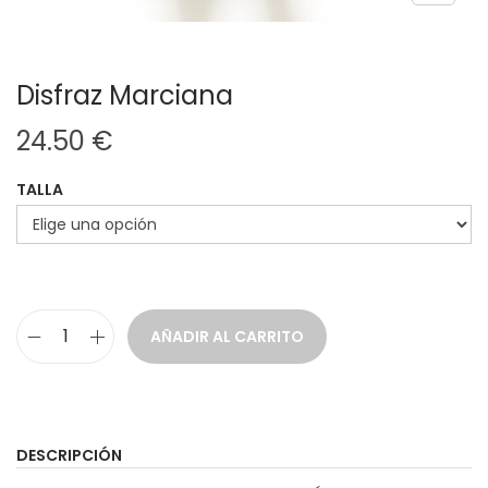
Disfraz Marciana
24.50
€
TALLA
AÑADIR AL CARRITO
D
i
s
f
DESCRIPCIÓN
r