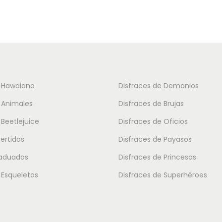
d
u
c
t
o
t
e Hawaiano
Disfraces de Demonios
i
 Animales
Disfraces de Brujas
e
 Beetlejuice
Disfraces de Oficios
n
vertidos
Disfraces de Payasos
e
m
raduados
Disfraces de Princesas
ú
 Esqueletos
Disfraces de Superhéroes
l
t
i