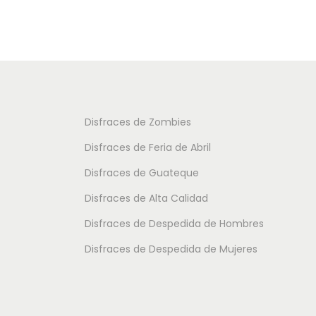
i
d
o
u
o
u
s
c
s
c
:
t
:
t
d
o
d
o
e
t
e
t
s
i
Disfraces de Zombies
s
i
d
e
Disfraces de Feria de Abril
d
e
e
n
e
Disfraces de Guateque
n
2
e
1
Disfraces de Alta Calidad
e
4
m
6
m
.
Disfraces de Despedida de Hombres
ú
.
ú
9
l
Disfraces de Despedida de Mujeres
5
l
5
t
0
t
i
i
€
p