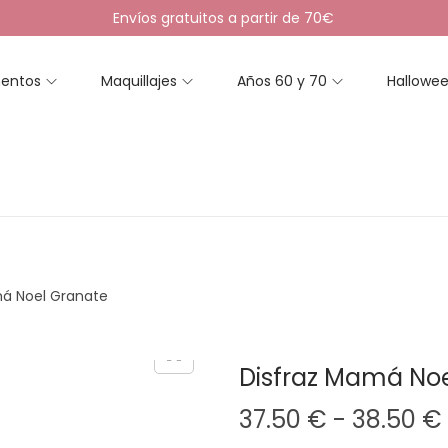
Envíos gratuitos a partir de 70€
entos
Maquillajes
Años 60 y 70
Hallowe
má Noel Granate
Disfraz Mamá No
37.50
€
-
38.50
€