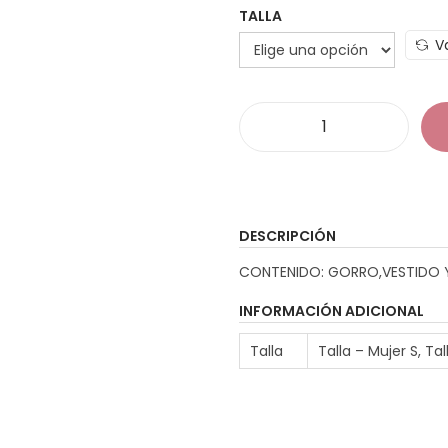
TALLA
V
D
i
s
f
DESCRIPCIÓN
r
CONTENIDO: GORRO,VESTIDO 
i
a
z
INFORMACIÓN ADICIONAL
M
Talla
Talla – Mujer S, Tal
:
a
m
á
N