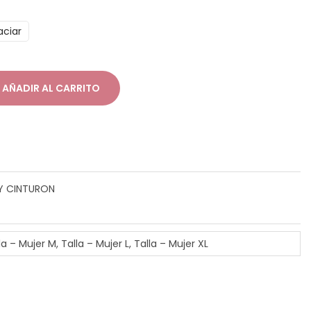
n
aciar
g
o
d
AÑADIR AL CARRITO
e
p
r
e
c
Y CINTURON
o
s
la – Mujer M, Talla – Mujer L, Talla – Mujer XL
d
e
s