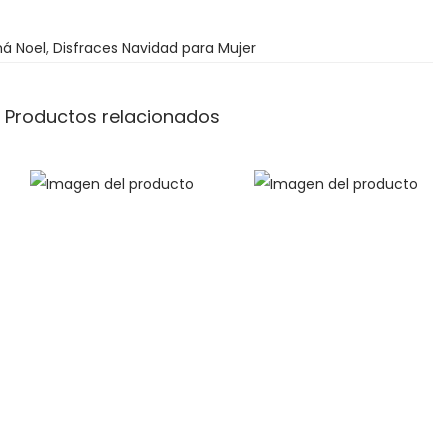
d
á Noel
e
,
Disfraces Navidad para Mujer
3
7
Productos relacionados
5
0
€
h
a
s
t
a
3
8