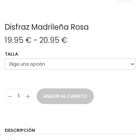
Disfraz Madrileña Rosa
R
19.95
€
-
20.95
€
a
TALLA
n
g
o
d
e
AÑADIR AL CARRITO
p
D
r
i
e
s
c
f
DESCRIPCIÓN
i
r