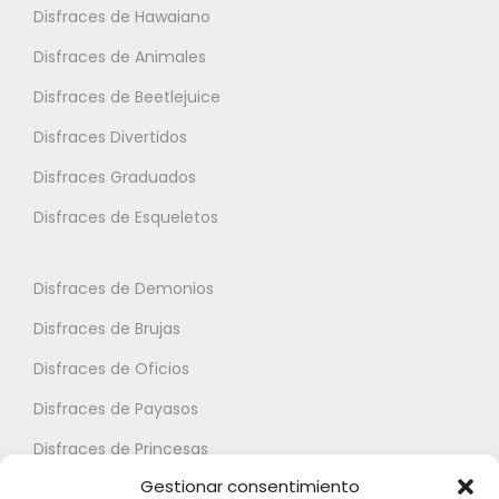
Disfraces de Hawaiano
e
p
p
s
Disfraces de Animales
c
c
v
i
i
Disfraces de Beetlejuice
a
o
o
Disfraces Divertidos
r
n
n
i
Disfraces Graduados
e
e
a
s
s
Disfraces de Esqueletos
n
s
s
t
e
e
Disfraces de Demonios
e
p
p
Disfraces de Brujas
s
u
u
.
Disfraces de Oficios
e
e
L
d
d
Disfraces de Payasos
a
e
e
Disfraces de Princesas
s
n
n
Gestionar consentimiento
o
Disfraces de Superhéroes
e
e