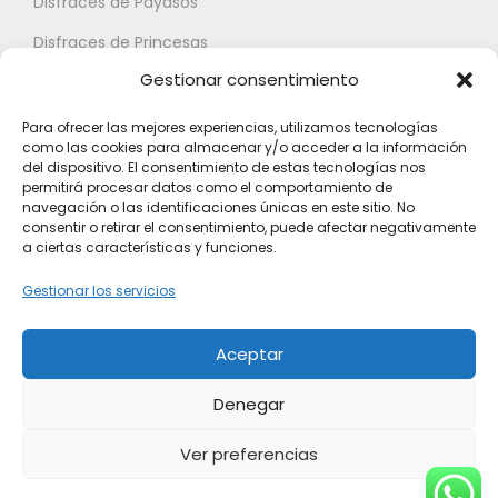
Disfraces de Payasos
a
e
e
Disfraces de Princesas
s
n
n
Gestionar consentimiento
o
Disfraces de Superhéroes
e
e
p
l
l
Para ofrecer las mejores experiencias, utilizamos tecnologías
c
como las cookies para almacenar y/o acceder a la información
e
e
Disfraces de Zombies
del dispositivo. El consentimiento de estas tecnologías nos
i
g
g
permitirá procesar datos como el comportamiento de
Disfraces de Feria de Abril
o
navegación o las identificaciones únicas en este sitio. No
i
i
consentir o retirar el consentimiento, puede afectar negativamente
Disfraces de Guateque
n
r
r
a ciertas características y funciones.
e
Disfraces de Alta Calidad
e
e
Gestionar los servicios
s
n
n
Disfraces de Despedida de Hombres
s
l
l
Aceptar
Disfraces de Despedida de Mujeres
e
a
a
p
p
p
Denegar
u
á
á
Ver preferencias
e
g
g
d
i
i