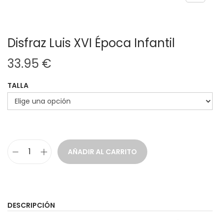
Disfraz Luis XVI Época Infantil
33.95
€
TALLA
AÑADIR AL CARRITO
D
i
s
f
DESCRIPCIÓN
r