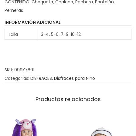
CONTENIDO: Chaqueta, Chaleco, Pechera, Pantalón,
a
Perneras
z
L
INFORMACIÓN ADICIONAL
u
Talla
3-4, 5-6, 7-9, 10-12
i
s
X
V
SKU:
999K7801
I
Categorías:
DISFRACES
,
Disfraces para Niño
É
p
o
Productos relacionados
c
a
I
n