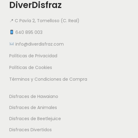
i
DiverDisfraz
i
i
e
a
a
n
📍 C Pavía 2, Tomelloso (C. Real)
n
n
e
t
t
640 895 003
m
e
e
info@diverdisfraz.com
ú
s
s
l
Políticas de Privacidad
.
.
t
L
L
Políticas de Cookies
i
a
a
Términos y Condiciones de Compra
p
s
s
l
o
o
Disfraces de Hawaiano
e
p
p
s
Disfraces de Animales
c
c
v
i
i
Disfraces de Beetlejuice
a
o
o
Disfraces Divertidos
r
n
n