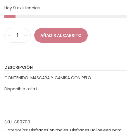
g
n
Hay 9 existencias
a
i
c
d
i
o
AÑADIR AL CARRITO
D
ó
i
n
s
f
DESCRIPCIÓN
r
CONTENIDO: MASCARA Y CAMISA CON PELO
a
z
Disponible talla L.
L
o
b
o
SKU:
G80700
F
Categorías:
Disfraces Animales
,
Disfraces Halloween para