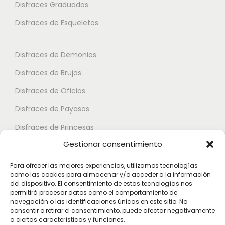
i
Disfraces Graduados
e
e
a
s
s
Disfraces de Esqueletos
n
s
s
t
e
e
Disfraces de Demonios
e
p
p
Disfraces de Brujas
s
u
u
.
Disfraces de Oficios
e
e
L
d
d
Disfraces de Payasos
a
e
e
Disfraces de Princesas
s
n
n
Gestionar consentimiento
o
Disfraces de Superhéroes
e
e
p
l
l
Para ofrecer las mejores experiencias, utilizamos tecnologías
c
como las cookies para almacenar y/o acceder a la información
e
e
Disfraces de Zombies
del dispositivo. El consentimiento de estas tecnologías nos
i
g
g
permitirá procesar datos como el comportamiento de
Disfraces de Feria de Abril
o
navegación o las identificaciones únicas en este sitio. No
i
i
consentir o retirar el consentimiento, puede afectar negativamente
Disfraces de Guateque
n
r
r
a ciertas características y funciones.