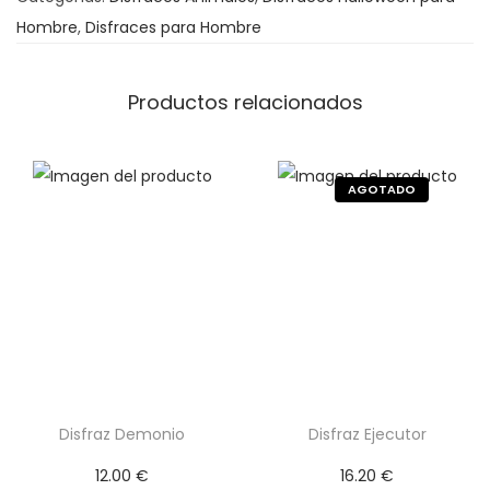
e
Hombre
,
Disfraces para Hombre
r
o
Productos relacionados
z
c
a
n
t
i
d
a
d
Disfraz Demonio
Disfraz Ejecutor
12.00
€
16.20
€