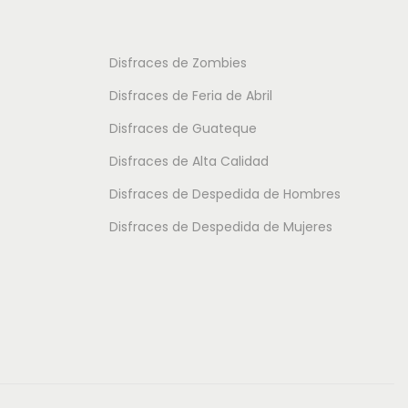
d
o
o
e
t
t
Disfraces de Zombies
s
i
i
Disfraces de Feria de Abril
d
e
e
e
Disfraces de Guateque
n
n
9
Disfraces de Alta Calidad
e
e
.
m
m
Disfraces de Despedida de Hombres
5
ú
ú
Disfraces de Despedida de Mujeres
0
l
l
t
t
€
i
i
h
p
p
a
l
l
s
e
e
t
s
s