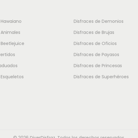
o
t
e Hawaiano
Disfraces de Demonios
i
 Animales
Disfraces de Brujas
e
 Beetlejuice
Disfraces de Oficios
n
vertidos
Disfraces de Payasos
e
m
raduados
Disfraces de Princesas
ú
 Esqueletos
Disfraces de Superhéroes
l
t
i
p
l
e
© 2026 DiverDisfraz. Todos los derechos reservados.
s