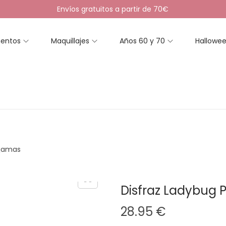
Envíos gratuitos a partir de 70€
entos
Maquillajes
Años 60 y 70
Hallowe
yjamas
Disfraz Ladybug 
28.95
€