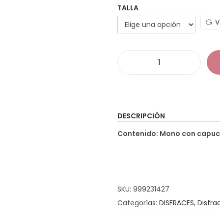
TALLA
V
D
i
s
f
DESCRIPCIÓN
r
Contenido: Mono con capuch
a
z
L
a
SKU:
999231427
d
Categorías:
DISFRACES
,
Disfra
y
b