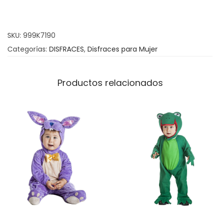
I
n
SKU:
999K7190
s
Categorías:
DISFRACES
,
Disfraces para Mujer
t
i
t
Productos relacionados
u
t
r
i
z
(
M
a
r
y