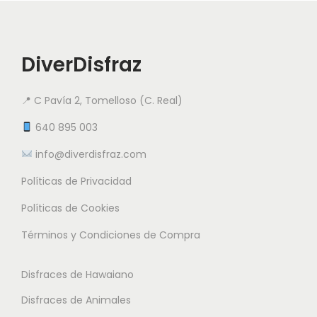
t
v
v
a
o
a
a
1
t
r
r
4
i
DiverDisfraz
i
i
.
e
a
a
9
n
📍 C Pavía 2, Tomelloso (C. Real)
n
n
5
e
t
t
640 895 003
m
e
e
info@diverdisfraz.com
€
ú
s
s
l
Políticas de Privacidad
.
.
t
L
L
Políticas de Cookies
i
a
a
Términos y Condiciones de Compra
p
s
s
l
o
o
Disfraces de Hawaiano
e
p
p
s
Disfraces de Animales
c
c
v