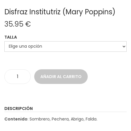
Disfraz Institutriz (Mary Poppins)
35.95
€
TALLA
AÑADIR AL CARRITO
D
i
s
f
DESCRIPCIÓN
r
Contenido
: Sombrero, Pechera, Abrigo, Falda.
a
z