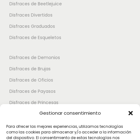
i
i
Disfraces de Beetlejuice
a
o
o
Disfraces Divertidos
r
n
n
i
Disfraces Graduados
e
e
a
s
s
Disfraces de Esqueletos
n
s
s
t
e
e
Disfraces de Demonios
e
p
p
Disfraces de Brujas
s
u
u
.
Disfraces de Oficios
e
e
L
d
d
Disfraces de Payasos
a
e
e
Disfraces de Princesas
s
n
n
Gestionar consentimiento
o
Disfraces de Superhéroes
e
e
p
l
l
Para ofrecer las mejores experiencias, utilizamos tecnologías
c
como las cookies para almacenar y/o acceder a la información
e
e
Disfraces de Zombies
del dispositivo. El consentimiento de estas tecnologías nos
i