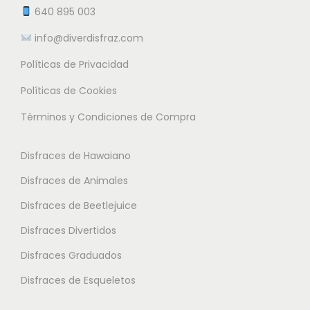
e
t
t
640 895 003
€
m
e
e
info@diverdisfraz.com
ú
s
s
l
Políticas de Privacidad
.
.
t
L
L
Políticas de Cookies
i
a
a
Términos y Condiciones de Compra
p
s
s
l
o
o
Disfraces de Hawaiano
e
p
p
s
Disfraces de Animales
c
c
v
i
i
Disfraces de Beetlejuice
a
o
o
Disfraces Divertidos
r
n
n
i
Disfraces Graduados
e
e
a
s
s
Disfraces de Esqueletos
n
s
s