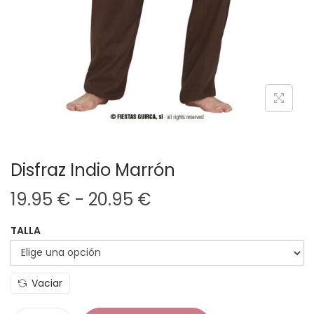
Disfraz Indio Marrón
R
19.95
€
-
20.95
€
a
TALLA
n
g
o
Vaciar
d