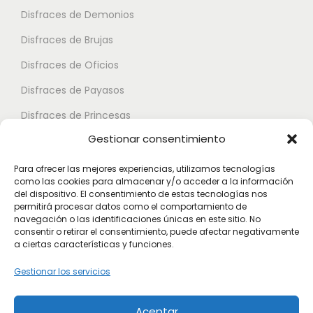
t
e
e
Disfraces de Demonios
e
p
p
Disfraces de Brujas
s
u
u
.
Disfraces de Oficios
e
e
L
d
d
Disfraces de Payasos
a
e
e
Disfraces de Princesas
s
n
n
Gestionar consentimiento
o
Disfraces de Superhéroes
e
e
p
l
l
Para ofrecer las mejores experiencias, utilizamos tecnologías
c
como las cookies para almacenar y/o acceder a la información
e
e
Disfraces de Zombies
del dispositivo. El consentimiento de estas tecnologías nos
i
g
g
permitirá procesar datos como el comportamiento de
Disfraces de Feria de Abril
o
navegación o las identificaciones únicas en este sitio. No
i
i
consentir o retirar el consentimiento, puede afectar negativamente
Disfraces de Guateque
n
r
r
a ciertas características y funciones.
e
Disfraces de Alta Calidad
e
e
Gestionar los servicios
s
n
n
Disfraces de Despedida de Hombres
s
l
l
Aceptar
Disfraces de Despedida de Mujeres