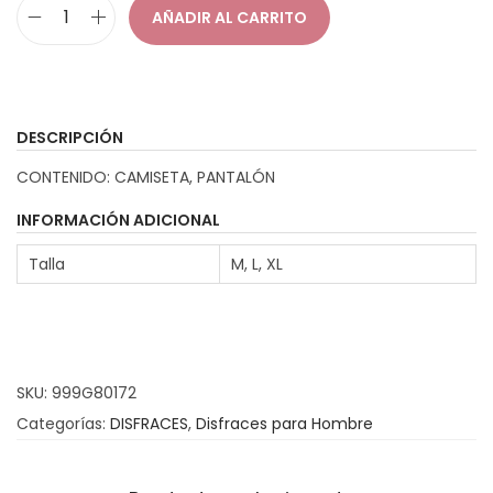
e
AÑADIR AL CARRITO
p
D
r
i
e
s
c
f
DESCRIPCIÓN
i
r
CONTENIDO: CAMISETA, PANTALÓN
o
a
s
z
INFORMACIÓN ADICIONAL
:
I
Talla
M, L, XL
d
n
e
d
s
i
d
o
SKU:
999G80172
e
M
Categorías:
DISFRACES
,
Disfraces para Hombre
1
a
9
r