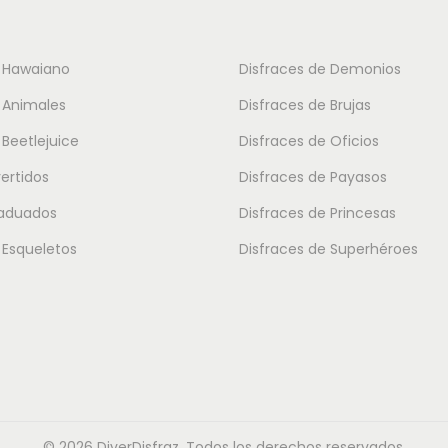
o
t
e Hawaiano
Disfraces de Demonios
i
 Animales
Disfraces de Brujas
e
 Beetlejuice
Disfraces de Oficios
n
vertidos
Disfraces de Payasos
e
m
raduados
Disfraces de Princesas
ú
 Esqueletos
Disfraces de Superhéroes
l
t
i
p
l
e
© 2026 DiverDisfraz. Todos los derechos reservados.
s