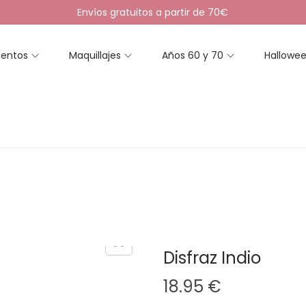
Envíos gratuitos a partir de 70€
entos
Maquillajes
Años 60 y 70
Hallowe
Disfraz Indio
18.95
€