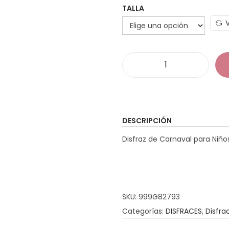
TALLA
D
i
s
f
DESCRIPCIÓN
r
Disfraz de Carnaval para Niño
a
z
I
n
SKU:
999G82793
d
Categorías:
DISFRACES
,
Disfra
i
o