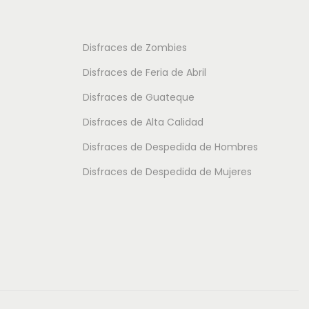
d
o
o
e
t
t
Disfraces de Zombies
s
i
i
Disfraces de Feria de Abril
d
e
e
e
Disfraces de Guateque
n
n
8
Disfraces de Alta Calidad
e
e
.
m
m
Disfraces de Despedida de Hombres
0
ú
ú
Disfraces de Despedida de Mujeres
0
l
l
t
t
€
i
i
h
p
p
a
l
l
s
e
e
t
s
s