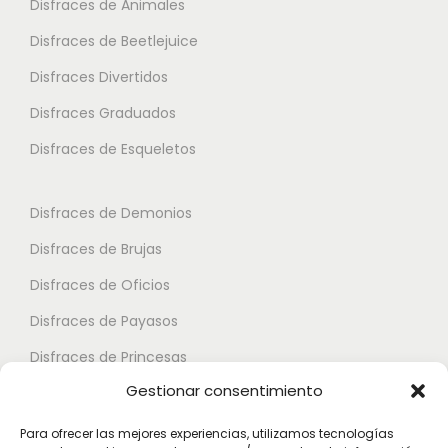
Disfraces de Animales
i
i
v
o
o
Disfraces de Beetlejuice
a
n
n
Disfraces Divertidos
r
e
e
i
Disfraces Graduados
s
s
a
Disfraces de Esqueletos
s
s
n
e
e
t
p
p
Disfraces de Demonios
e
u
u
Disfraces de Brujas
s
e
e
.
Disfraces de Oficios
d
d
L
e
e
Disfraces de Payasos
a
n
n
Disfraces de Princesas
s
e
e
Gestionar consentimiento
o
Disfraces de Superhéroes
l
l
p
e
e
Para ofrecer las mejores experiencias, utilizamos tecnologías
c