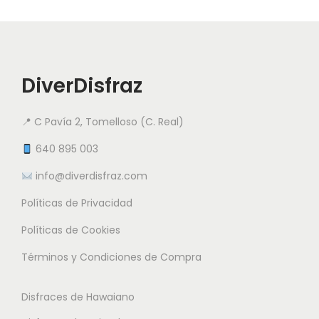
v
v
t
a
a
o
r
r
t
i
i
i
DiverDisfraz
a
a
e
n
n
n
📍 C Pavía 2, Tomelloso (C. Real)
t
t
e
e
e
640 895 003
m
s
s
info@diverdisfraz.com
ú
.
.
l
Políticas de Privacidad
L
L
t
a
a
Políticas de Cookies
i
s
s
Términos y Condiciones de Compra
p
o
o
l
p
p
Disfraces de Hawaiano
e
c
c
s