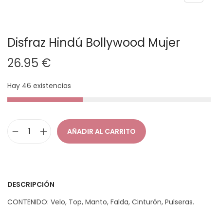
Disfraz Hindú Bollywood Mujer
26.95
€
Hay 46 existencias
AÑADIR AL CARRITO
D
i
s
f
DESCRIPCIÓN
r
CONTENIDO: Velo, Top, Manto, Falda, Cinturón, Pulseras.
a