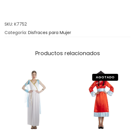
z
H
i
SKU:
K7752
n
Categoría:
Disfraces para Mujer
d
ú
B
Productos relacionados
o
l
l
y
w
o
o
d
M