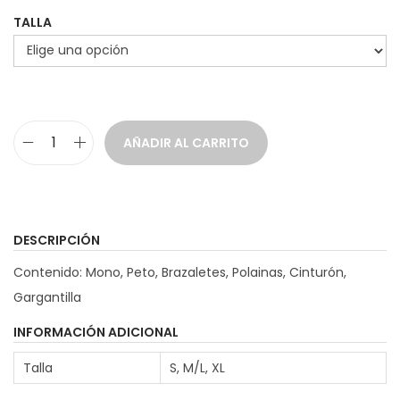
TALLA
g
n
a
i
c
d
i
o
ó
AÑADIR AL CARRITO
n
D
i
s
f
DESCRIPCIÓN
r
Contenido: Mono, Peto, Brazaletes, Polainas, Cinturón,
a
Gargantilla
z
H
INFORMACIÓN ADICIONAL
e
Talla
S, M/L, XL
a