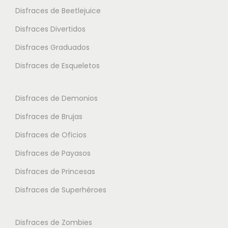
v
i
i
Disfraces de Beetlejuice
a
o
o
Disfraces Divertidos
r
n
n
i
Disfraces Graduados
e
e
a
s
s
Disfraces de Esqueletos
n
s
s
t
e
e
Disfraces de Demonios
e
p
p
Disfraces de Brujas
s
u
u
.
Disfraces de Oficios
e
e
L
d
d
Disfraces de Payasos
a
e
e
Disfraces de Princesas
s
n
n
o
Disfraces de Superhéroes
e
e
p
l
l
c
e
e
Disfraces de Zombies