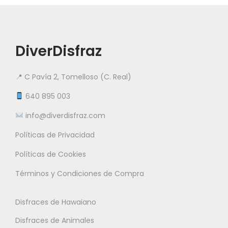
t
t
v
v
a
o
a
a
1
t
r
r
5
i
DiverDisfraz
i
i
.
e
a
a
9
n
📍 C Pavía 2, Tomelloso (C. Real)
n
n
5
e
t
t
640 895 003
m
e
e
info@diverdisfraz.com
€
ú
s
s
l
Políticas de Privacidad
.
.
t
L
L
Políticas de Cookies
i
a
a
Términos y Condiciones de Compra
p
s
s
l
o
o
Disfraces de Hawaiano
e
p
p
s
Disfraces de Animales
c
c