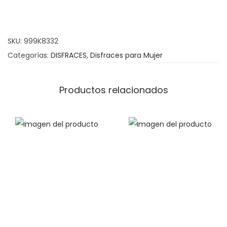
v
y
M
SKU:
999K8332
e
Categorías:
DISFRACES
,
Disfraces para Mujer
t
a
l
Productos relacionados
M
u
j
e
r
c
a
n
t