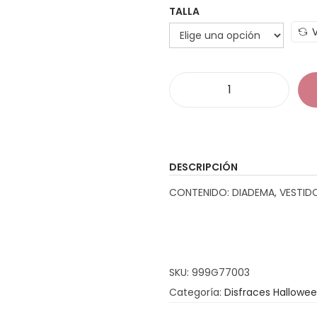
TALLA
D
i
s
f
DESCRIPCIÓN
r
CONTENIDO: DIADEMA, VESTID
a
z
H
a
SKU:
999G77003
d
Categoría:
Disfraces Hallowee
a
M