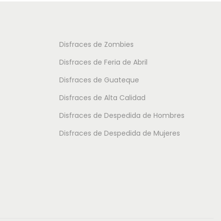
t
o
o
t
t
i
Disfraces de Zombies
i
e
Disfraces de Feria de Abril
e
n
Disfraces de Guateque
n
e
Disfraces de Alta Calidad
e
m
m
Disfraces de Despedida de Hombres
ú
ú
l
Disfraces de Despedida de Mujeres
l
t
t
i
i
p
p
l
l
e
e
s