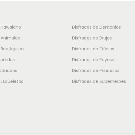
d
o
e
t
s
i
e Hawaiano
Disfraces de Demonios
d
e
 Animales
Disfraces de Brujas
e
n
 Beetlejuice
Disfraces de Oficios
5
e
vertidos
Disfraces de Payasos
.
m
9
raduados
Disfraces de Princesas
ú
5
l
 Esqueletos
Disfraces de Superhéroes
t
€
i
h
p
a
l
s
e
t
s