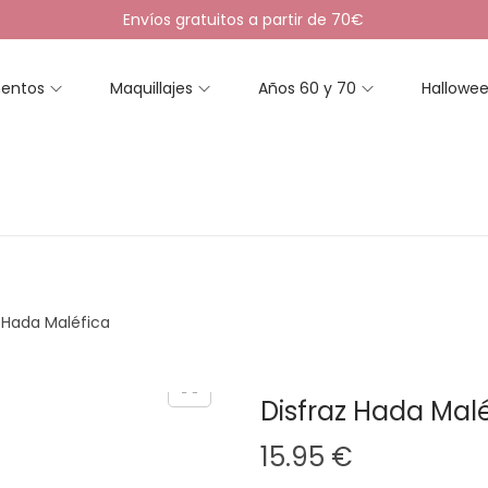
Envíos gratuitos a partir de 70€
entos
Maquillajes
Años 60 y 70
Hallowe
z Hada Maléfica
Disfraz Hada Mal
15.95
€