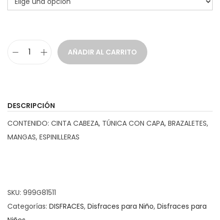
g
o
d
e
AÑADIR AL CARRITO
p
D
r
i
e
s
c
f
DESCRIPCIÓN
i
r
CONTENIDO: CINTA CABEZA, TÚNICA CON CAPA, BRAZALETES,
o
a
MANGAS, ESPINILLERAS
s
z
:
G
d
u
e
e
SKU:
999G81511
s
r
Categorías:
DISFRACES
,
Disfraces para Niño
,
Disfraces para
d
r