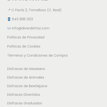
9
e
a
a
5
n
📍 C Pavía 2, Tomelloso (C. Real)
n
n
e
t
t
640 895 003
€
m
e
e
info@diverdisfraz.com
ú
s
s
l
Políticas de Privacidad
.
.
t
L
L
Políticas de Cookies
i
a
a
Términos y Condiciones de Compra
p
s
s
l
o
o
Disfraces de Hawaiano
e
p
p
s
Disfraces de Animales
c
c
v
i
i
Disfraces de Beetlejuice
a
o
o
Disfraces Divertidos
r
n
n
i
Disfraces Graduados
e
e