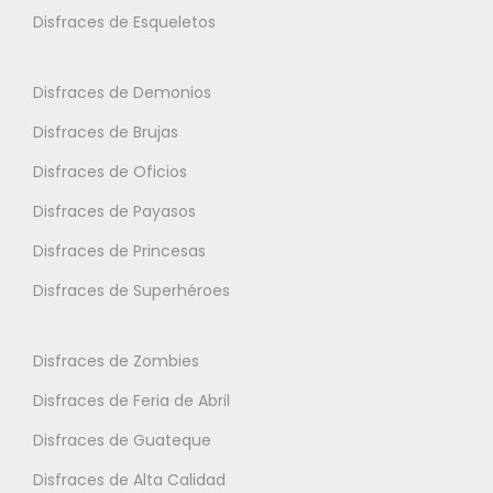
a
s
s
Disfraces de Esqueletos
n
s
s
t
e
e
Disfraces de Demonios
e
p
p
Disfraces de Brujas
s
u
u
.
Disfraces de Oficios
e
e
L
d
d
Disfraces de Payasos
a
e
e
Disfraces de Princesas
s
n
n
o
Disfraces de Superhéroes
e
e
p
l
l
c
e
e
Disfraces de Zombies
i
g
g
Disfraces de Feria de Abril
o
i
i
Disfraces de Guateque
n
r
r
e
Disfraces de Alta Calidad
e
e