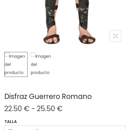
Disfraz Guerrero Romano
R
22.50
€
-
25.50
€
a
TALLA
n