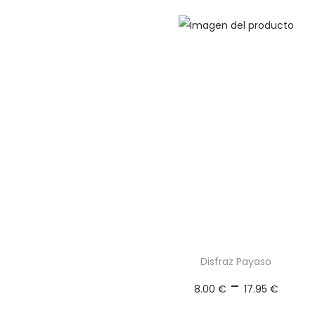
d
Disfraz Payaso
R
-
8.00
€
17.95
€
a