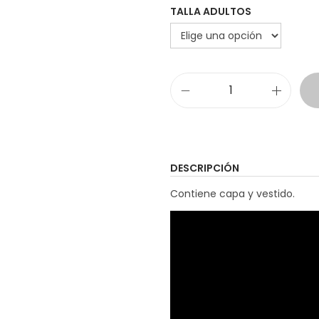
TALLA ADULTOS
D
i
s
f
DESCRIPCIÓN
r
Contiene capa y vestido.
a
z
G
u
e
r
r