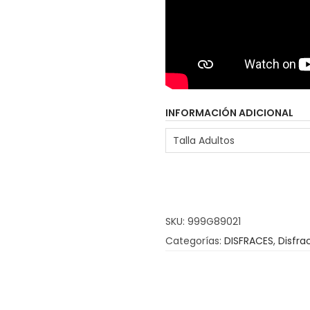
e
r
a
R
o
INFORMACIÓN ADICIONAL
m
a
Talla Adultos
n
a
c
a
SKU:
999G89021
n
Categorías:
DISFRACES
,
Disfra
t
i
d
a