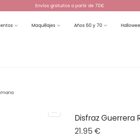
Envíos gratuitos a partir de 70€
entos
Maquillajes
Años 60 y 70
Hallowe
Romana
Disfraz Guerrer
21.95
€