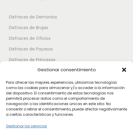
n
s
s
t
e
e
Disfraces de Demonios
e
p
p
Disfraces de Brujas
s
u
u
.
Disfraces de Oficios
e
e
L
d
d
Disfraces de Payasos
a
e
e
Disfraces de Princesas
s
n
n
Gestionar consentimiento
o
Disfraces de Superhéroes
e
e
p
l
l
Para ofrecer las mejores experiencias, utilizamos tecnologías
c
como las cookies para almacenar y/o acceder a la información
e
e
Disfraces de Zombies
del dispositivo. El consentimiento de estas tecnologías nos
i
g
g
permitirá procesar datos como el comportamiento de
Disfraces de Feria de Abril
o
navegación o las identificaciones únicas en este sitio. No
i
i
consentir o retirar el consentimiento, puede afectar negativamente
Disfraces de Guateque
n
r
r
a ciertas características y funciones.
e
Disfraces de Alta Calidad
e
e
Gestionar los servicios
s
n
n
Disfraces de Despedida de Hombres