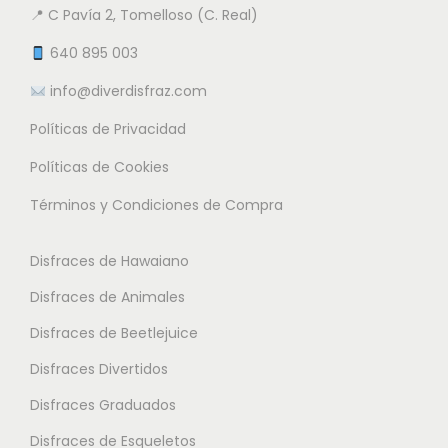
n
📍 C Pavía 2, Tomelloso (C. Real)
n
n
e
t
t
640 895 003
m
e
e
info@diverdisfraz.com
ú
s
s
l
Políticas de Privacidad
.
.
t
L
L
Políticas de Cookies
i
a
a
Términos y Condiciones de Compra
p
s
s
l
o
o
Disfraces de Hawaiano
e
p
p
s
Disfraces de Animales
c
c
v
i
i
Disfraces de Beetlejuice
a
o
o
Disfraces Divertidos
r
n
n
i
Disfraces Graduados
e
e
a
s
s
Disfraces de Esqueletos