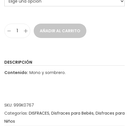
a
i
c
d
i
o
AÑADIR AL CARRITO
ó
D
n
i
s
f
DESCRIPCIÓN
r
Contenido:
Mono y sombrero.
a
z
G
n
SKU:
999K0767
o
Categorías:
DISFRACES
,
Disfraces para Bebés
,
Disfraces para
m
Niños
o