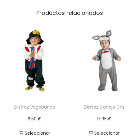
c
a
Productos relacionados
n
t
i
d
a
d
Disfraz Vagabundo
Disfraz Conejo Gris
6.50
€
17.95
€
Seleccionar
Seleccionar