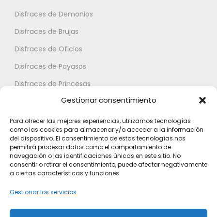
t
e
e
Disfraces de Demonios
e
p
p
Disfraces de Brujas
s
u
u
.
Disfraces de Oficios
e
e
L
d
d
Disfraces de Payasos
a
e
e
Disfraces de Princesas
s
n
n
Gestionar consentimiento
o
Disfraces de Superhéroes
e
e
p
l
l
Para ofrecer las mejores experiencias, utilizamos tecnologías
c
como las cookies para almacenar y/o acceder a la información
e
e
Disfraces de Zombies
del dispositivo. El consentimiento de estas tecnologías nos
i
g
g
permitirá procesar datos como el comportamiento de
Disfraces de Feria de Abril
o
navegación o las identificaciones únicas en este sitio. No
i
i
consentir o retirar el consentimiento, puede afectar negativamente
Disfraces de Guateque
n
r
r
a ciertas características y funciones.
e
Disfraces de Alta Calidad
e
e
Gestionar los servicios
s
n
n
Disfraces de Despedida de Hombres
s
l
l