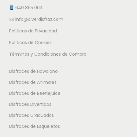
e
t
t
640 895 003
m
e
e
info@diverdisfraz.com
ú
s
s
l
Políticas de Privacidad
.
.
t
L
L
Políticas de Cookies
i
a
a
Términos y Condiciones de Compra
p
s
s
l
o
o
Disfraces de Hawaiano
e
p
p
s
Disfraces de Animales
c
c
v
i
i
Disfraces de Beetlejuice
a
o
o
Disfraces Divertidos
r
n
n
i
Disfraces Graduados
e
e
a
s
s
Disfraces de Esqueletos
n
s
s