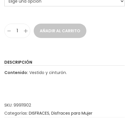
a
i
c
d
i
o
AÑADIR AL CARRITO
ó
D
n
i
s
f
DESCRIPCIÓN
r
Contenido:
Vestido y cinturón.
a
z
G
a
SKU:
99911902
n
Categorías:
DISFRACES
,
Disfraces para Mujer
s
t