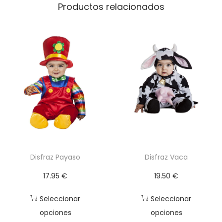
e
Productos relacionados
r
M
u
j
e
r
c
a
n
t
i
Disfraz Payaso
Disfraz Vaca
d
17.95
€
19.50
€
a
d
Seleccionar
Seleccionar
opciones
opciones