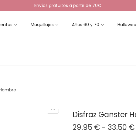
Envíos gratuitos a partir de 70€
entos
Maquillajes
Años 60 y 70
Hallowe
 Hombre
Disfraz Ganster 
29.95
€
-
33.50
€