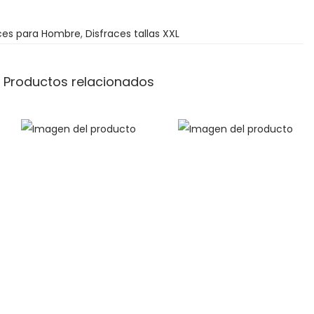
d
ces para Hombre
e
,
Disfraces tallas XXL
2
9
Productos relacionados
9
5
€
h
a
s
t
a
3
3