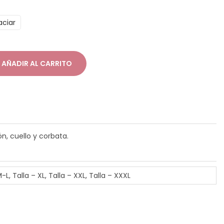
n
aciar
g
o
d
AÑADIR AL CARRITO
e
p
r
e
c
n, cuello y corbata.
o
s
M-L, Talla – XL, Talla – XXL, Talla – XXXL
d
e
s