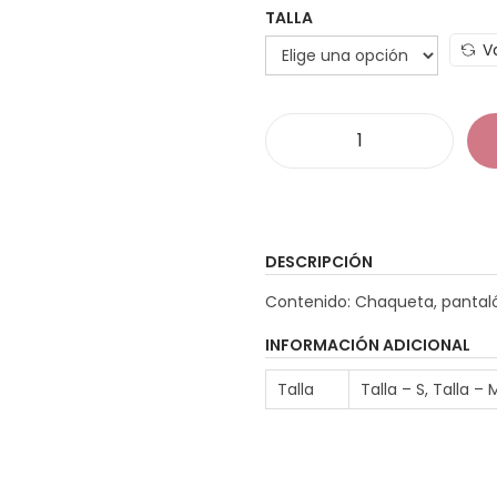
TALLA
V
D
i
s
f
DESCRIPCIÓN
r
Contenido: Chaqueta, pantaló
i
a
z
INFORMACIÓN ADICIONAL
G
Talla
Talla – S, Talla – 
:
a
n
s
t