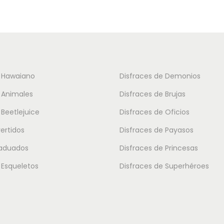
o
u
s
c
:
t
d
o
e
t
e Hawaiano
Disfraces de Demonios
s
i
 Animales
Disfraces de Brujas
d
e
e
 Beetlejuice
Disfraces de Oficios
n
1
vertidos
Disfraces de Payasos
e
5
m
raduados
Disfraces de Princesas
.
ú
 Esqueletos
Disfraces de Superhéroes
3
l
0
t
i
€
p