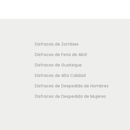
o
u
u
s
c
c
:
t
t
d
o
o
e
t
t
Disfraces de Zombies
s
i
i
Disfraces de Feria de Abril
d
e
e
e
Disfraces de Guateque
n
n
9
Disfraces de Alta Calidad
e
e
.
m
m
Disfraces de Despedida de Hombres
5
ú
ú
Disfraces de Despedida de Mujeres
0
l
l
t
t
€
i
i
h
p
p