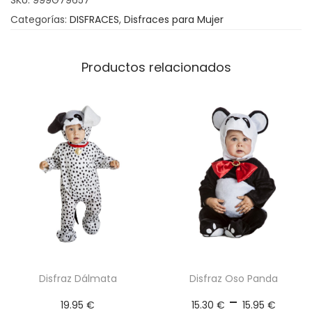
SKU:
999G79657
e
t
Categorías:
DISFRACES
,
Disfraces para Mujer
2
e
4
r
.
c
Productos relacionados
9
a
5
n
t
€
i
h
d
a
a
s
d
t
a
2
5
Disfraz Dálmata
Disfraz Oso Panda
.
R
-
19.95
€
15.30
€
15.95
€