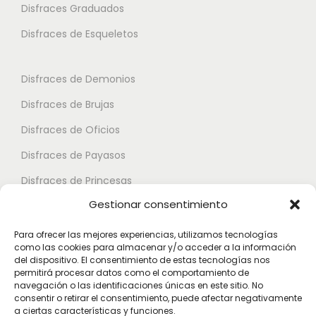
i
Disfraces Graduados
e
e
a
s
s
Disfraces de Esqueletos
n
s
s
t
e
e
Disfraces de Demonios
e
p
p
Disfraces de Brujas
s
u
u
.
Disfraces de Oficios
e
e
L
d
d
Disfraces de Payasos
a
e
e
Disfraces de Princesas
s
n
n
Gestionar consentimiento
o
Disfraces de Superhéroes
e
e
p
l
l
Para ofrecer las mejores experiencias, utilizamos tecnologías
c
como las cookies para almacenar y/o acceder a la información
e
e
Disfraces de Zombies
del dispositivo. El consentimiento de estas tecnologías nos
i
g
g
permitirá procesar datos como el comportamiento de
Disfraces de Feria de Abril
o
navegación o las identificaciones únicas en este sitio. No
i
i
consentir o retirar el consentimiento, puede afectar negativamente
Disfraces de Guateque
n
r
r
a ciertas características y funciones.