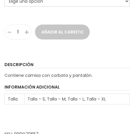
g
a
i
o
c
d
d
i
o
e
AÑADIR AL CARRITO
ó
p
D
n
r
i
e
s
c
f
DESCRIPCIÓN
i
r
Contiene camisa con corbata y pantalón.
o
a
s
z
INFORMACIÓN ADICIONAL
:
G
Talla
Talla – S, Talla – M, Talla – L, Talla – XL
d
a
e
n
s
g
d
s