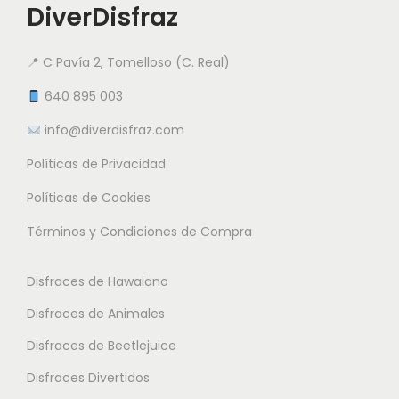
5
i
DiverDisfraz
i
i
.
e
a
a
9
n
📍 C Pavía 2, Tomelloso (C. Real)
n
n
5
e
t
t
640 895 003
m
e
e
info@diverdisfraz.com
€
ú
s
s
l
Políticas de Privacidad
.
.
t
L
L
Políticas de Cookies
i
a
a
Términos y Condiciones de Compra
p
s
s
l
o
o
Disfraces de Hawaiano
e
p
p
s
Disfraces de Animales
c
c
v
i
i
Disfraces de Beetlejuice
a
o
o
Disfraces Divertidos
r
n
n