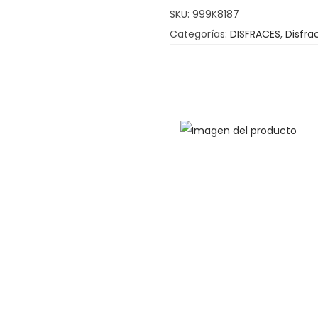
SKU:
999K8187
c
Categorías:
DISFRACES
,
Disfra
a
n
t
i
d
a
d