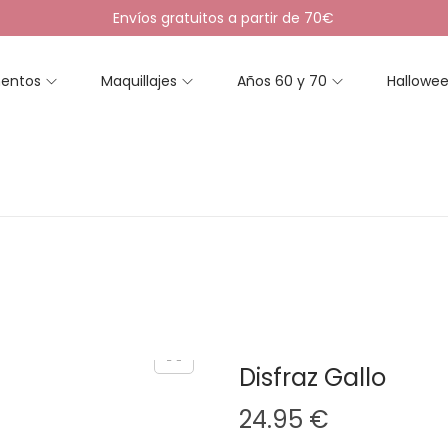
Envíos gratuitos a partir de 70€
entos
Maquillajes
Años 60 y 70
Hallowe
Disfraz Gallo
24.95
€