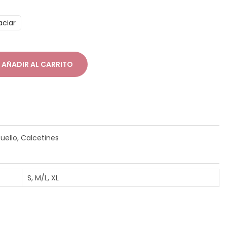
aciar
AÑADIR AL CARRITO
ello, Calcetines
S, M/L, XL