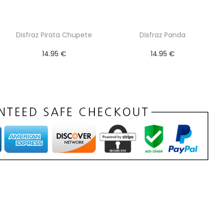
Disfraz Pirata Chupete
Disfraz Panda
14.95
€
14.95
€
Seleccionar
Seleccionar
opciones
opciones
E
E
s
s
t
t
e
e
p
p
r
r
o
o
d
d