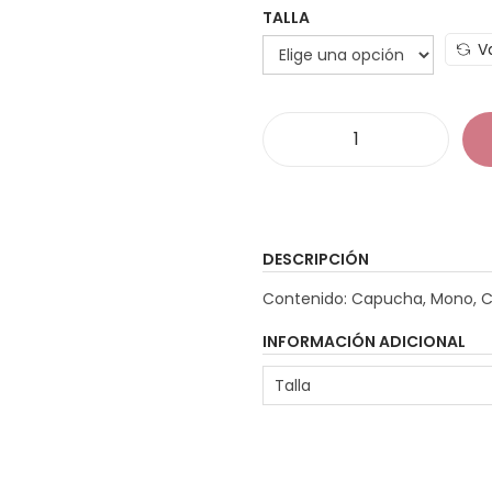
TALLA
V
D
i
s
f
DESCRIPCIÓN
r
Contenido: Capucha, Mono, Cu
a
z
INFORMACIÓN ADICIONAL
G
Talla
a
l
l
o