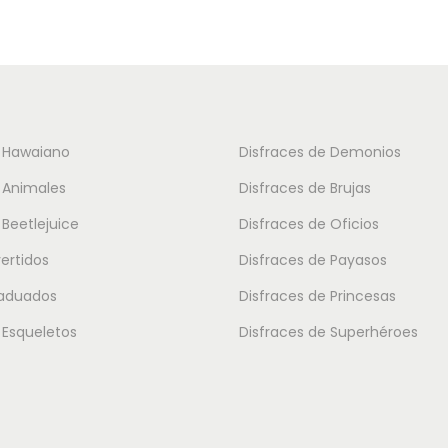
u
c
t
o
t
e Hawaiano
Disfraces de Demonios
i
 Animales
Disfraces de Brujas
e
 Beetlejuice
Disfraces de Oficios
n
vertidos
Disfraces de Payasos
e
m
raduados
Disfraces de Princesas
ú
 Esqueletos
Disfraces de Superhéroes
l
t
i
p