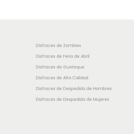
u
u
c
c
t
t
o
o
t
t
Disfraces de Zombies
i
i
Disfraces de Feria de Abril
e
e
Disfraces de Guateque
n
n
Disfraces de Alta Calidad
e
e
m
m
Disfraces de Despedida de Hombres
ú
ú
Disfraces de Despedida de Mujeres
l
l
t
t
i
i
p
p