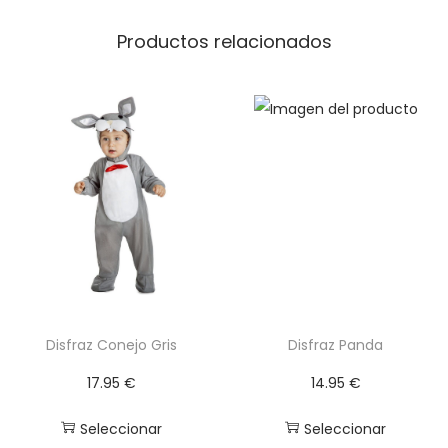
n
a
Productos relacionados
c
a
n
t
i
d
a
d
Disfraz Conejo Gris
Disfraz Panda
17.95
€
14.95
€
Seleccionar
Seleccionar