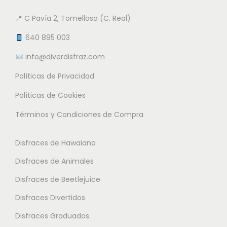
e
n
n
n
📍 C Pavía 2, Tomelloso (C. Real)
t
t
e
e
e
640 895 003
m
s
s
info@diverdisfraz.com
ú
.
.
l
Políticas de Privacidad
L
L
t
a
a
Políticas de Cookies
i
s
s
Términos y Condiciones de Compra
p
o
o
l
p
p
Disfraces de Hawaiano
e
c
c
s
Disfraces de Animales
i
i
v
o
o
Disfraces de Beetlejuice
a
n
n
Disfraces Divertidos
r
e
e
i
Disfraces Graduados
s
s