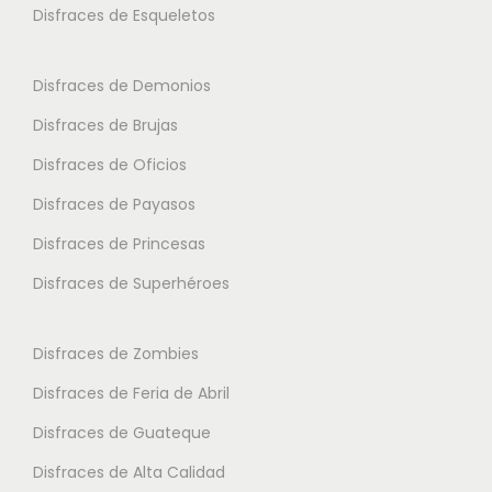
a
Disfraces de Esqueletos
s
s
n
e
e
t
p
p
Disfraces de Demonios
e
u
u
Disfraces de Brujas
s
e
e
.
Disfraces de Oficios
d
d
L
e
e
Disfraces de Payasos
a
n
n
Disfraces de Princesas
s
e
e
o
Disfraces de Superhéroes
l
l
p
e
e
c
Disfraces de Zombies
g
g
i
i
i
Disfraces de Feria de Abril
o
r
r
Disfraces de Guateque
n
e
e
e
Disfraces de Alta Calidad
n
n