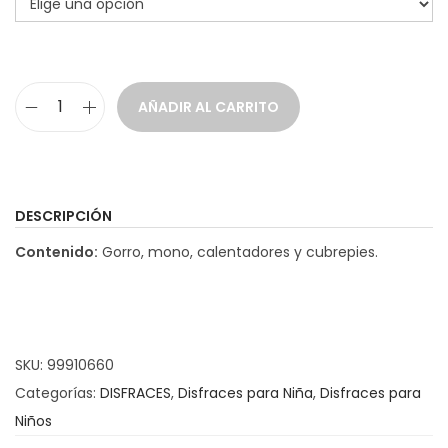
a
i
c
d
i
o
AÑADIR AL CARRITO
ó
D
n
i
s
f
DESCRIPCIÓN
r
Contenido:
Gorro, mono, calentadores y cubrepies.
a
z
G
a
SKU:
99910660
l
Categorías:
DISFRACES
,
Disfraces para Niña
,
Disfraces para
l
Niños
i