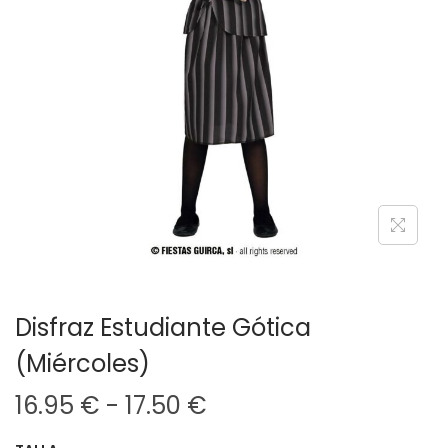
g
n
a
i
c
d
i
o
ó
n
Disfraz Estudiante Gótica
(Miércoles)
R
16.95
€
-
17.50
€
a