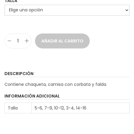
TALLA
n
g
o
d
e
AÑADIR AL CARRITO
p
D
r
i
e
s
c
f
DESCRIPCIÓN
i
r
Contiene chaqueta, camisa con corbata y falda.
o
a
s
z
INFORMACIÓN ADICIONAL
:
E
Talla
5-6, 7-9, 10-12, 3-4, 14-16
d
s
e
t
s
u