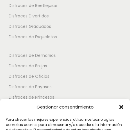
a
v
i
o
Disfraces de Beetlejuice
1
a
o
n
4
Disfraces Divertidos
r
n
e
.
i
Disfraces Graduados
e
s
5
a
s
Disfraces de Esqueletos
s
0
n
s
e
t
e
p
€
Disfraces de Demonios
e
p
u
Disfraces de Brujas
s
u
e
.
Disfraces de Oficios
e
d
L
d
e
Disfraces de Payasos
a
e
n
Disfraces de Princesas
s
n
e
Gestionar consentimiento
o
Disfraces de Superhéroes
e
l
p
l
e
Para ofrecer las mejores experiencias, utilizamos tecnologías
c
como las cookies para almacenar y/o acceder a la información
e
Disfraces de Zombies
g
del dispositivo. El consentimiento de estas tecnologías nos