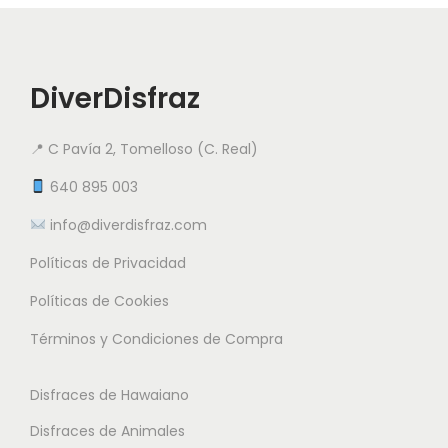
:
t
v
a
d
o
a
r
e
t
r
i
s
i
DiverDisfraz
i
a
d
e
a
n
e
n
📍 C Pavía 2, Tomelloso (C. Real)
n
t
9
e
t
e
640 895 003
.
m
e
s
5
info@diverdisfraz.com
ú
s
.
0
l
Políticas de Privacidad
.
L
t
L
a
Políticas de Cookies
€
i
a
s
h
Términos y Condiciones de Compra
p
s
o
a
l
o
p
s
Disfraces de Hawaiano
e
p
c
t
s
Disfraces de Animales
c
i