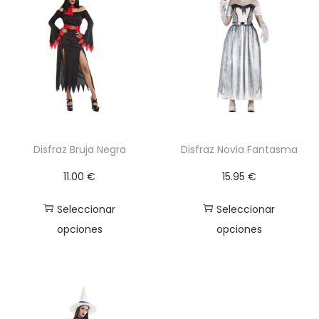
C
h
i
c
a
c
a
n
Disfraz Bruja Negra
Disfraz Novia Fantasma
t
11.00
€
15.95
€
i
d
Seleccionar
Seleccionar
a
opciones
opciones
d
E
E
s
s
t
t
e
e