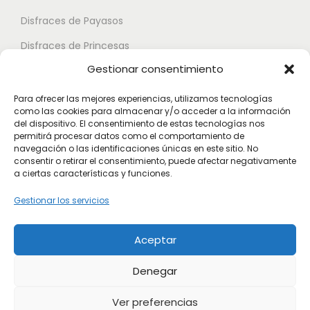
L
d
d
Disfraces de Payasos
a
e
e
Disfraces de Princesas
s
n
n
Gestionar consentimiento
o
Disfraces de Superhéroes
e
e
p
l
l
Para ofrecer las mejores experiencias, utilizamos tecnologías
c
como las cookies para almacenar y/o acceder a la información
e
e
Disfraces de Zombies
del dispositivo. El consentimiento de estas tecnologías nos
i
g
g
permitirá procesar datos como el comportamiento de
Disfraces de Feria de Abril
o
navegación o las identificaciones únicas en este sitio. No
i
i
consentir o retirar el consentimiento, puede afectar negativamente
Disfraces de Guateque
n
r
r
a ciertas características y funciones.
e
Disfraces de Alta Calidad
e
e
Gestionar los servicios
s
n
n
Disfraces de Despedida de Hombres
s
l
l
Aceptar
Disfraces de Despedida de Mujeres
e
a
a
p
p
p
Denegar
u
á
á
Ver preferencias
e
g
g