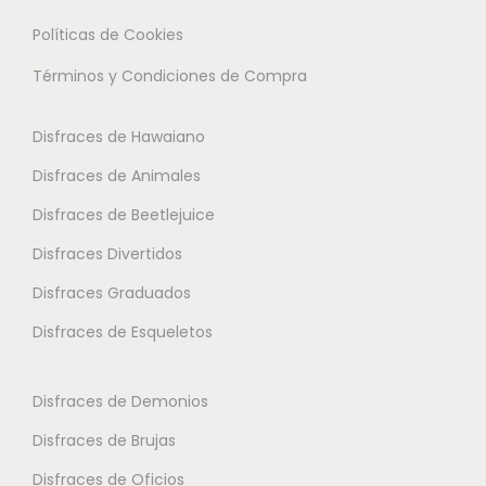
t
L
L
Políticas de Cookies
i
a
a
Términos y Condiciones de Compra
p
s
s
l
o
o
Disfraces de Hawaiano
e
p
p
s
Disfraces de Animales
c
c
v
i
i
Disfraces de Beetlejuice
a
o
o
Disfraces Divertidos
r
n
n
i
Disfraces Graduados
e
e
a
s
s
Disfraces de Esqueletos
n
s
s
t
e
e
Disfraces de Demonios
e
p
p
Disfraces de Brujas
s
u
u
.
Disfraces de Oficios
e
e