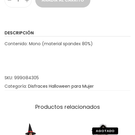
AÑADIR AL CARRITO
D
i
s
f
DESCRIPCIÓN
r
Contenido: Mono (material spandex 80%)
a
z
E
s
SKU:
999G84305
q
Categoría:
Disfraces Halloween para Mujer
u
e
l
Productos relacionados
e
t
o