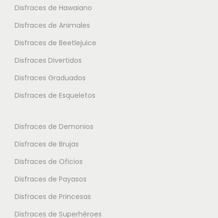
Disfraces de Hawaiano
e
p
p
s
Disfraces de Animales
c
c
v
i
i
Disfraces de Beetlejuice
a
o
o
Disfraces Divertidos
r
n
n
i
Disfraces Graduados
e
e
a
s
s
Disfraces de Esqueletos
n
s
s
t
e
e
Disfraces de Demonios
e
p
p
Disfraces de Brujas
s
u
u
.
Disfraces de Oficios
e
e
L
d
d
Disfraces de Payasos
a
e
e
Disfraces de Princesas
s
n
n
o
Disfraces de Superhéroes
e
e