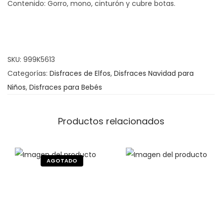
Contenido: Gorro, mono, cinturón y cubre botas.
a
z
E
l
SKU:
999K5613
f
Categorías:
Disfraces de Elfos
,
Disfraces Navidad para
o
Niños
,
Disfraces para Bebés
c
a
n
Productos relacionados
t
i
d
a
d