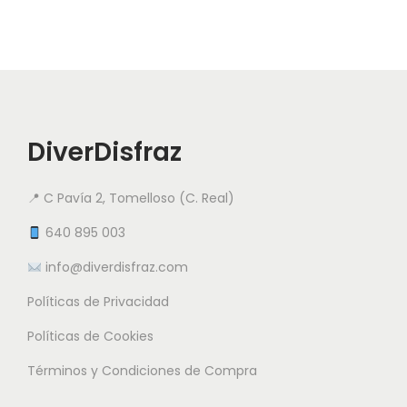
u
e
e
c
s
s
t
v
v
o
a
a
t
r
r
i
DiverDisfraz
i
i
e
a
a
n
📍 C Pavía 2, Tomelloso (C. Real)
n
n
e
t
t
640 895 003
m
e
e
info@diverdisfraz.com
ú
s
s
l
Políticas de Privacidad
.
.
t
L
L
Políticas de Cookies
i
a
a
Términos y Condiciones de Compra
p
s
s
l
o
o