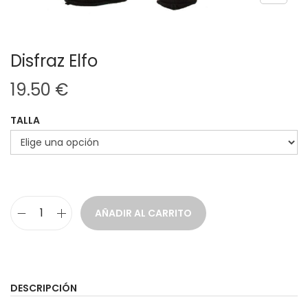
Disfraz Elfo
19.50
€
TALLA
AÑADIR AL CARRITO
D
i
s
f
DESCRIPCIÓN
r