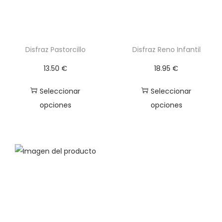
Disfraz Pastorcillo
Disfraz Reno Infantil
13.50
€
18.95
€
Seleccionar
Seleccionar
opciones
opciones
E
E
s
s
t
t
e
e
p
p
r
r
o
o
d
d