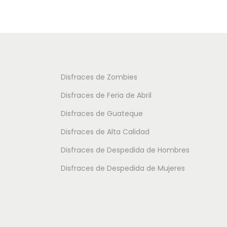
u
u
c
c
t
t
o
o
t
t
Disfraces de Zombies
i
i
Disfraces de Feria de Abril
e
e
Disfraces de Guateque
n
n
Disfraces de Alta Calidad
e
e
m
m
Disfraces de Despedida de Hombres
ú
ú
Disfraces de Despedida de Mujeres
l
l
t
t
i
i
p
p