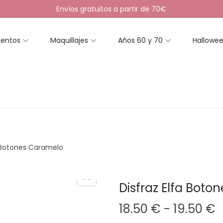
Envíos gratuitos a partir de 70€
entos
Maquillajes
Años 60 y 70
Hallowe
a Botones Caramelo
Disfraz Elfa Bot
R
18.50
€
-
19.50
€
a