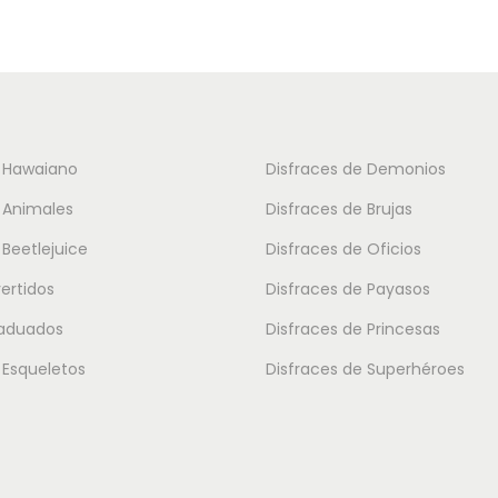
u
c
t
o
t
e Hawaiano
Disfraces de Demonios
i
 Animales
Disfraces de Brujas
e
 Beetlejuice
Disfraces de Oficios
n
vertidos
Disfraces de Payasos
e
m
raduados
Disfraces de Princesas
ú
 Esqueletos
Disfraces de Superhéroes
l
t
i
p