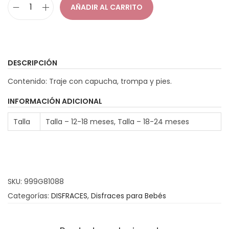
AÑADIR AL CARRITO
D
i
s
f
DESCRIPCIÓN
r
Contenido: Traje con capucha, trompa y pies.
a
z
INFORMACIÓN ADICIONAL
E
Talla
Talla – 12-18 meses, Talla – 18-24 meses
l
e
f
a
SKU:
999G81088
n
Categorías:
DISFRACES
,
Disfraces para Bebés
t
e
B