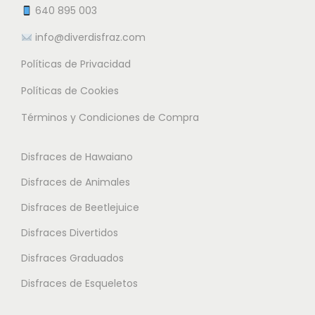
e
t
t
640 895 003
5
m
e
e
.
info@diverdisfraz.com
ú
s
s
3
l
Políticas de Privacidad
.
.
0
t
L
L
Políticas de Cookies
i
a
a
€
Términos y Condiciones de Compra
p
s
s
h
l
o
o
a
Disfraces de Hawaiano
e
p
p
s
s
Disfraces de Animales
c
c
t
v
i
i
Disfraces de Beetlejuice
a
a
o
o
1
Disfraces Divertidos
r
n
n
5
i
Disfraces Graduados
e
e
.
a
s
s
Disfraces de Esqueletos
9
n
s
s
5