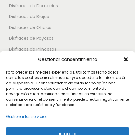
t
e
e
Disfraces de Demonios
e
p
p
€
Disfraces de Brujas
s
u
u
.
Disfraces de Oficios
e
e
L
d
d
Disfraces de Payasos
a
e
e
Disfraces de Princesas
s
n
n
Gestionar consentimiento
o
Disfraces de Superhéroes
e
e
p
l
l
Para ofrecer las mejores experiencias, utilizamos tecnologías
c
como las cookies para almacenar y/o acceder a la información
e
e
Disfraces de Zombies
del dispositivo. El consentimiento de estas tecnologías nos
i
g
g
permitirá procesar datos como el comportamiento de
Disfraces de Feria de Abril
o
navegación o las identificaciones únicas en este sitio. No
i
i
consentir o retirar el consentimiento, puede afectar negativamente
Disfraces de Guateque
n
r
r
a ciertas características y funciones.
e
Disfraces de Alta Calidad
e
e
Gestionar los servicios
s
n
n
Disfraces de Despedida de Hombres
s
l
l
Aceptar
Disfraces de Despedida de Mujeres