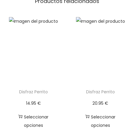
Productos relacionados
a
b
y
c
a
n
t
i
d
a
d
Disfraz Perrito
Disfraz Perrito
14.95
€
20.95
€
Seleccionar
Seleccionar
opciones
opciones