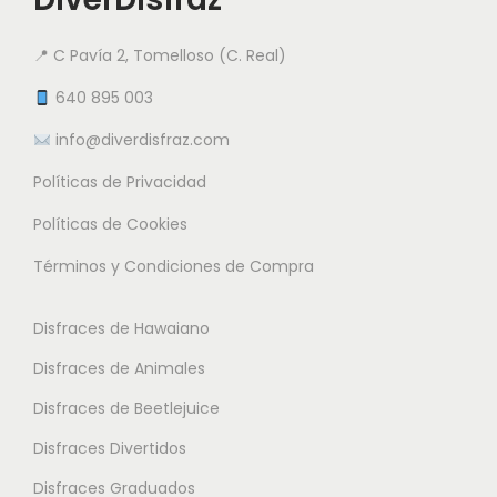
s
l
e
e
e
a
s
s
📍 C Pavía 2, Tomelloso (C. Real)
p
p
v
v
u
640 895 003
á
a
a
e
g
info@diverdisfraz.com
r
r
d
i
i
i
Políticas de Privacidad
e
n
a
a
n
Políticas de Cookies
a
n
n
e
d
Términos y Condiciones de Compra
t
t
l
e
e
e
e
p
Disfraces de Hawaiano
s
s
g
r
.
.
Disfraces de Animales
i
o
L
L
r
Disfraces de Beetlejuice
d
a
a
e
u
Disfraces Divertidos
s
s
n
c
o
o
Disfraces Graduados