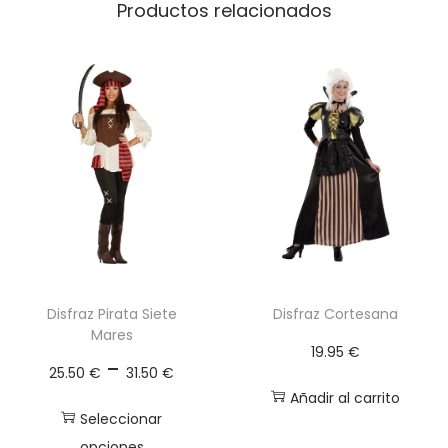
5
Productos relacionados
0
€
Disfraz Pirata Siete
Disfraz Cortesana
Mares
19.95
€
R
-
25.50
€
31.50
€
a
Añadir al carrito
n
Seleccionar
opciones