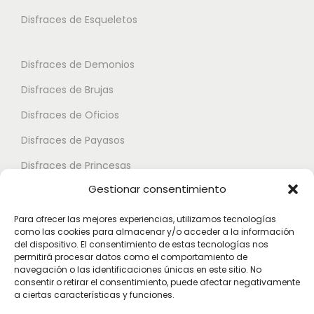
l
t
p
p
Disfraces de Esqueletos
a
o
c
c
p
i
i
á
Disfraces de Demonios
o
o
g
Disfraces de Brujas
n
n
i
e
e
Disfraces de Oficios
n
s
s
a
Disfraces de Payasos
s
s
d
Disfraces de Princesas
e
e
e
Gestionar consentimiento
p
p
Disfraces de Superhéroes
p
u
u
r
Para ofrecer las mejores experiencias, utilizamos tecnologías
e
e
como las cookies para almacenar y/o acceder a la información
Disfraces de Zombies
o
del dispositivo. El consentimiento de estas tecnologías nos
d
d
d
permitirá procesar datos como el comportamiento de
Disfraces de Feria de Abril
e
e
navegación o las identificaciones únicas en este sitio. No
u
consentir o retirar el consentimiento, puede afectar negativamente
Disfraces de Guateque
n
n
c
a ciertas características y funciones.
e
e
Disfraces de Alta Calidad