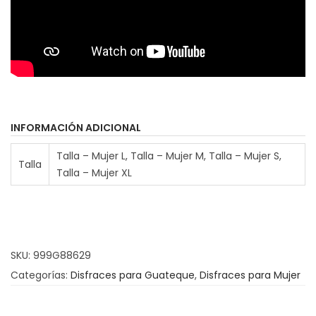
e
c
1
a
6
n
.
t
5
i
0
d
a
INFORMACIÓN ADICIONAL
€
d
Talla – Mujer L, Talla – Mujer M, Talla – Mujer S,
h
Talla
Talla – Mujer XL
a
s
t
a
SKU:
999G88629
1
Categorías:
Disfraces para Guateque
,
Disfraces para Mujer
7
.