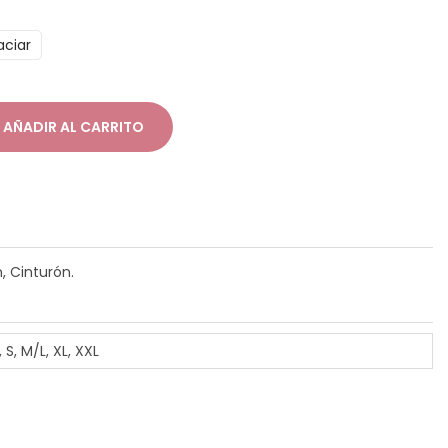
n
aciar
g
o
d
AÑADIR AL CARRITO
e
p
r
e
c
 Cinturón.
o
s
, S, M/L, XL, XXL
d
e
s