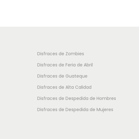
d
u
u
c
c
t
t
o
o
t
t
i
Disfraces de Zombies
i
e
Disfraces de Feria de Abril
e
n
Disfraces de Guateque
n
e
Disfraces de Alta Calidad
e
m
m
Disfraces de Despedida de Hombres
ú
ú
l
Disfraces de Despedida de Mujeres
l
t
t
i
i
p