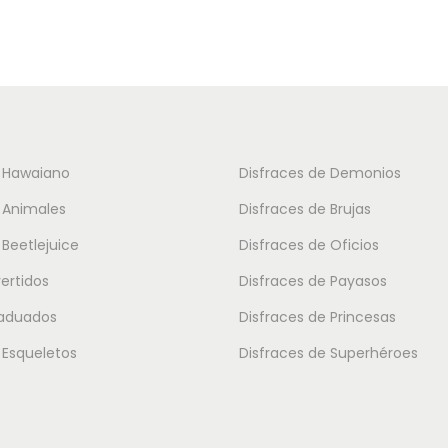
o
u
s
c
:
t
d
o
e
t
s
i
e Hawaiano
Disfraces de Demonios
d
e
 Animales
Disfraces de Brujas
e
n
 Beetlejuice
Disfraces de Oficios
1
e
vertidos
Disfraces de Payasos
7
m
.
raduados
Disfraces de Princesas
ú
5
l
 Esqueletos
Disfraces de Superhéroes
0
t
i
€
p