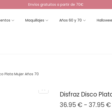
Envíos gratuitos a partir de 70€
entos
Maquillajes
Años 60 y 70
Hallowe
sco Plata Mujer Años 70
Disfraz Disco Pla
36.95
€
-
37.95
€