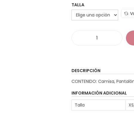
TALLA
V
D
i
s
f
DESCRIPCIÓN
r
CONTENIDO: Camisa, Pantalón,
i
a
z
INFORMACIÓN ADICIONAL
D
Talla
XS
:
i
s
c
o