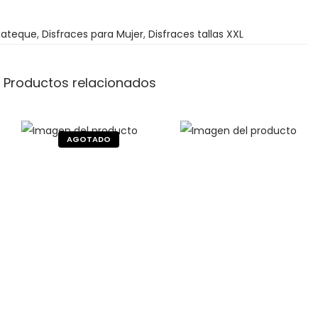
d
uateque
e
,
Disfraces para Mujer
,
Disfraces tallas XXL
3
6
Productos relacionados
9
5
€
h
a
s
t
a
3
7