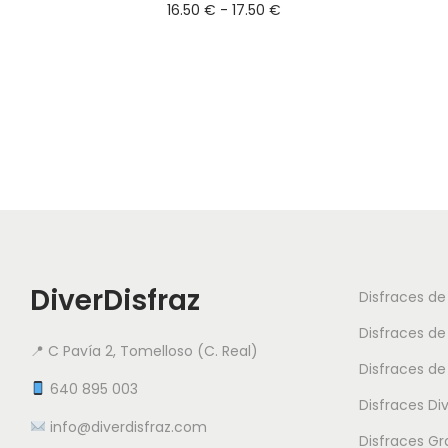
R
16.50
€
-
17.50
€
i
a
Seleccionar opciones
e
n
n
E
g
e
s
o
m
t
d
ú
e
e
l
p
p
t
r
r
i
o
e
p
d
DiverDisfraz
Disfraces d
c
l
u
Disfraces de
i
e
c
📍 C Pavía 2, Tomelloso (C. Real)
o
Disfraces de
s
t
640 895 003
s
v
Disfraces Di
o
info@diverdisfraz.com
:
a
t
Disfraces G