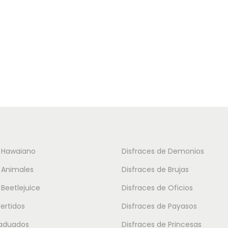
i
a
e
s
n
o
e
p
m
c
ú
i
l
o
t
n
i
e
p
s
e Hawaiano
Disfraces de Demonios
l
s
 Animales
Disfraces de Brujas
e
e
 Beetlejuice
Disfraces de Oficios
s
p
v
vertidos
Disfraces de Payasos
u
a
e
raduados
Disfraces de Princesas