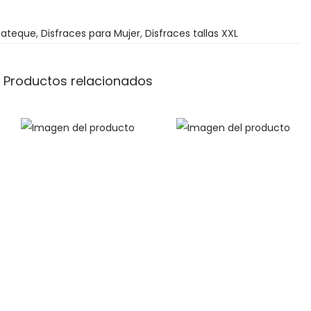
d
uateque
e
,
Disfraces para Mujer
,
Disfraces tallas XXL
3
6
Productos relacionados
9
5
€
h
a
s
t
a
3
7