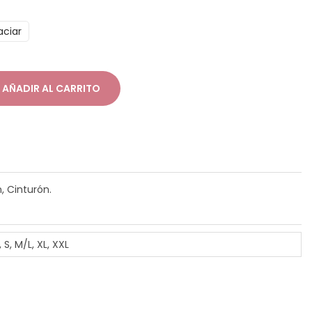
n
aciar
g
o
d
AÑADIR AL CARRITO
e
p
r
e
c
 Cinturón.
o
s
, S, M/L, XL, XXL
d
e
s