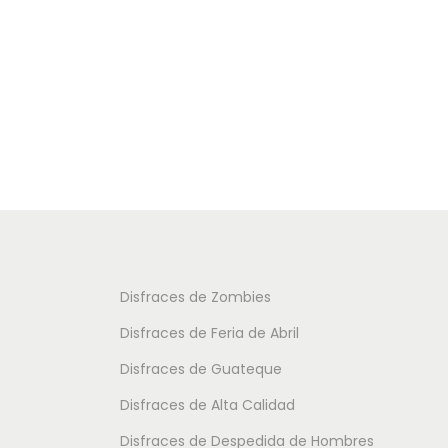
i
a
a
e
s
s
n
o
o
e
p
p
m
c
c
ú
i
i
l
o
o
t
n
n
i
e
e
p
s
s
Disfraces de Zombies
l
s
s
Disfraces de Feria de Abril
e
e
e
Disfraces de Guateque
s
p
p
v
Disfraces de Alta Calidad
u
u
a
e
e
Disfraces de Despedida de Hombres