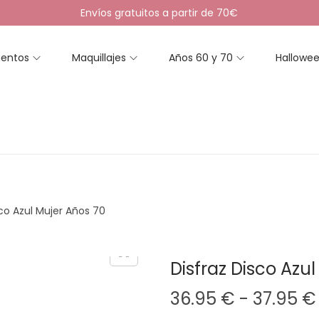
Envíos gratuitos a partir de 70€
entos
Maquillajes
Años 60 y 70
Hallowe
sco Azul Mujer Años 70
Disfraz Disco Azu
36.95
€
-
37.95
€