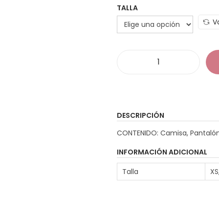
TALLA
V
D
i
s
f
DESCRIPCIÓN
r
CONTENIDO: Camisa, Pantalón,
i
a
z
INFORMACIÓN ADICIONAL
D
Talla
XS
:
i
s
c
o