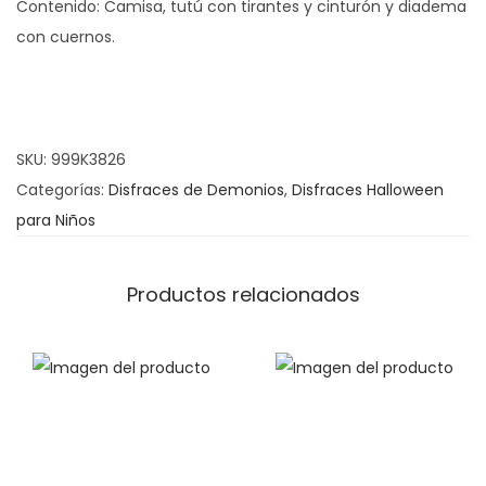
Contenido: Camisa, tutú con tirantes y cinturón y diadema
a
con cuernos.
z
D
i
a
SKU:
999K3826
b
Categorías:
Disfraces de Demonios
,
Disfraces Halloween
l
para Niños
e
s
a
Productos relacionados
T
u
t
ú
c
a