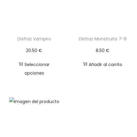
n
t
i
d
a
Disfraz Vampiro
Disfraz Monstruito 7-9
d
20.50
€
8.50
€
Seleccionar
Añadir al carrito
opciones
E
s
t
e
p
r
o