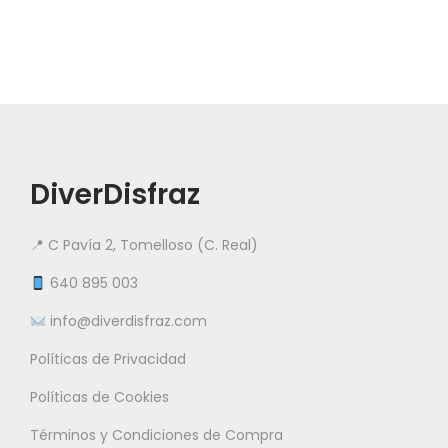
d
l
u
e
c
s
t
v
o
a
t
r
i
DiverDisfraz
i
e
a
n
📍 C Pavía 2, Tomelloso (C. Real)
n
e
t
640 895 003
m
e
info@diverdisfraz.com
ú
s
l
Políticas de Privacidad
.
t
L
Políticas de Cookies
i
a
Términos y Condiciones de Compra
p
s