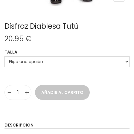
Disfraz Diablesa Tutú
20.95
€
TALLA
AÑADIR AL CARRITO
D
i
s
f
DESCRIPCIÓN
r