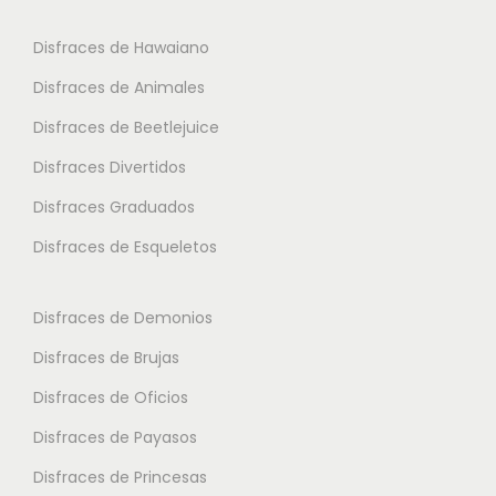
l
o
Disfraces de Hawaiano
e
p
s
Disfraces de Animales
c
v
i
Disfraces de Beetlejuice
a
o
Disfraces Divertidos
r
n
i
Disfraces Graduados
e
a
s
Disfraces de Esqueletos
n
s
t
e
Disfraces de Demonios
e
p
Disfraces de Brujas
s
u
.
Disfraces de Oficios
e
L
d
Disfraces de Payasos
a
e
Disfraces de Princesas
s
n