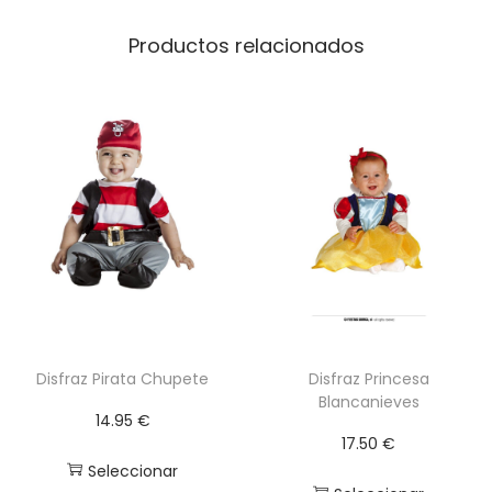
e
s
Productos relacionados
t
o
n
L
u
j
o
P
ú
r
p
Disfraz Pirata Chupete
Disfraz Princesa
Blancanieves
u
14.95
€
r
17.50
€
a
Seleccionar