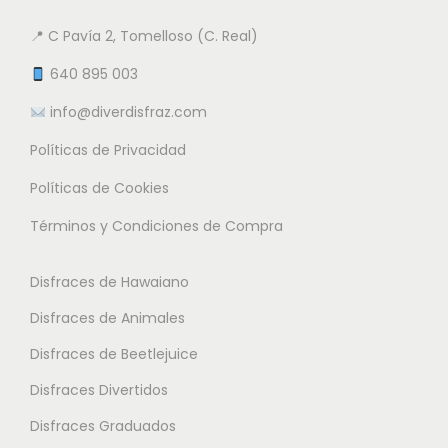
d
e
a
n
e
n
📍 C Pavía 2, Tomelloso (C. Real)
n
t
1
e
t
e
640 895 003
3
m
e
s
.
info@diverdisfraz.com
ú
s
.
9
l
Políticas de Privacidad
.
L
5
t
L
a
Políticas de Cookies
i
a
s
€
Términos y Condiciones de Compra
p
s
o
h
l
o
p
a
Disfraces de Hawaiano
e
p
c
s
s
Disfraces de Animales
c
i
t
v
i
o
Disfraces de Beetlejuice
a
a
o
n
1
Disfraces Divertidos
r
n
e
4
i
Disfraces Graduados
e
s