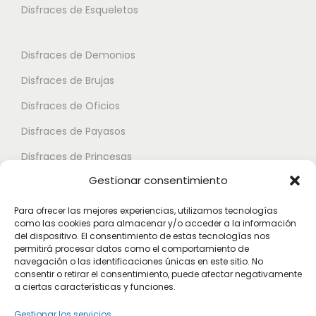
.
a
s
Disfraces de Esqueletos
s
9
n
s
e
5
t
e
p
Disfraces de Demonios
e
p
u
€
Disfraces de Brujas
s
u
e
.
Disfraces de Oficios
e
d
L
d
e
Disfraces de Payasos
a
e
n
Disfraces de Princesas
s
n
e
Gestionar consentimiento
o
Disfraces de Superhéroes
e
l
p
l
e
Para ofrecer las mejores experiencias, utilizamos tecnologías
c
como las cookies para almacenar y/o acceder a la información
e
Disfraces de Zombies
g
del dispositivo. El consentimiento de estas tecnologías nos
i
g
permitirá procesar datos como el comportamiento de
i
Disfraces de Feria de Abril
o
navegación o las identificaciones únicas en este sitio. No
i
r
consentir o retirar el consentimiento, puede afectar negativamente
Disfraces de Guateque
n
r
a ciertas características y funciones.
e
e
Disfraces de Alta Calidad
e
n
Gestionar los servicios