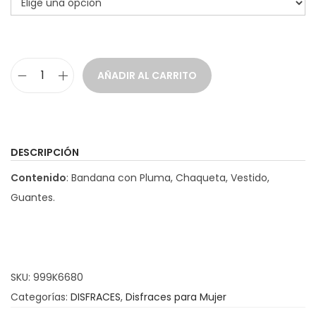
a
i
c
d
i
o
AÑADIR AL CARRITO
ó
D
n
i
s
f
DESCRIPCIÓN
r
Contenido
: Bandana con Pluma, Chaqueta, Vestido,
a
Guantes.
z
C
h
a
SKU:
999K6680
r
Categorías:
DISFRACES
,
Disfraces para Mujer
l