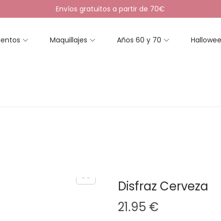
Envíos gratuitos a partir de 70€
entos
Maquillajes
Años 60 y 70
Hallowe
Disfraz Cerveza
21.95
€