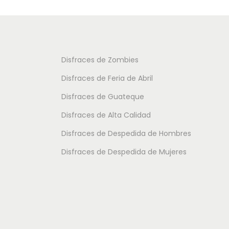
c
t
t
o
o
t
t
i
Disfraces de Zombies
i
e
Disfraces de Feria de Abril
e
n
Disfraces de Guateque
n
e
Disfraces de Alta Calidad
e
m
m
Disfraces de Despedida de Hombres
ú
ú
l
Disfraces de Despedida de Mujeres
l
t
t
i
i
p
p
l
l
e