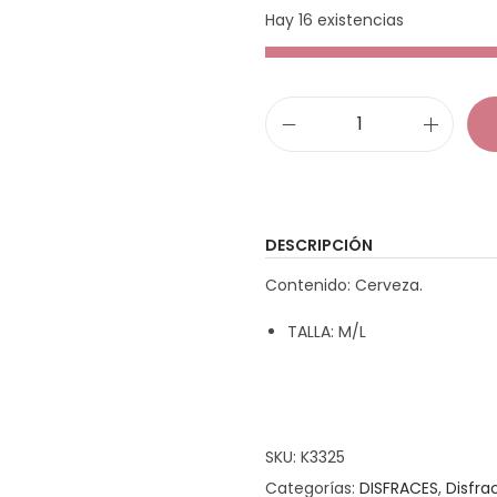
Hay 16 existencias
D
i
s
f
DESCRIPCIÓN
r
Contenido: Cerveza.
a
z
TALLA: M/L
C
e
r
v
SKU:
K3325
e
Categorías:
DISFRACES
,
Disfra