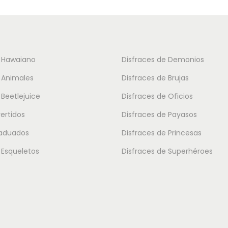
t
o
t
i
e Hawaiano
Disfraces de Demonios
e
 Animales
Disfraces de Brujas
n
 Beetlejuice
Disfraces de Oficios
e
vertidos
Disfraces de Payasos
m
raduados
Disfraces de Princesas
ú
l
 Esqueletos
Disfraces de Superhéroes
t
i
p
l
e