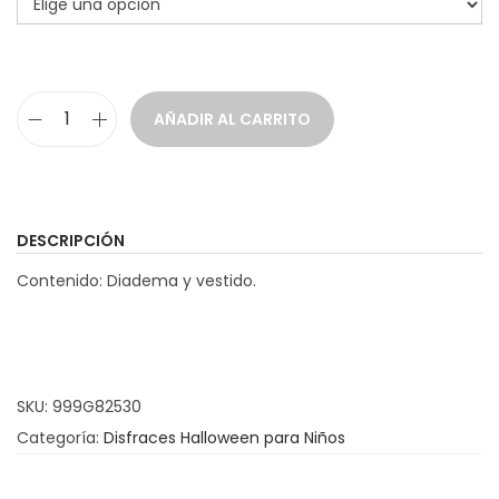
a
i
c
d
i
o
AÑADIR AL CARRITO
ó
D
n
i
s
f
DESCRIPCIÓN
r
Contenido: Diadema y vestido.
a
z
C
a
SKU:
999G82530
l
Categoría:
Disfraces Halloween para Niños
a
v