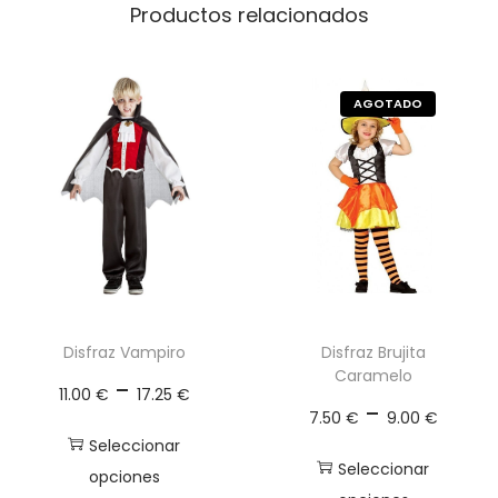
e
Productos relacionados
r
a
N
i
ñ
a
R
o
s
a
c
Disfraz Vampiro
Disfraz Brujita
Caramelo
a
R
-
11.00
€
17.25
€
R
-
n
a
7.50
€
9.00
€
a
t
n
Seleccionar
n
Seleccionar
i
g
opciones