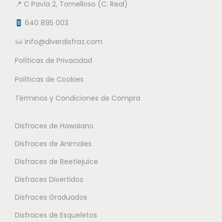
n
5
📍 C Pavía 2, Tomelloso (C. Real)
n
t
€
e
t
e
640 895 003
m
€
e
s
info@diverdisfraz.com
ú
s
.
l
Políticas de Privacidad
.
L
t
L
a
Políticas de Cookies
i
a
s
Términos y Condiciones de Compra
p
s
o
l
o
p
Disfraces de Hawaiano
e
p
c
s
Disfraces de Animales
c
i
v
i
o
Disfraces de Beetlejuice
a
o
n
Disfraces Divertidos
r
n
e
i
Disfraces Graduados
e
s
a
s
Disfraces de Esqueletos
s