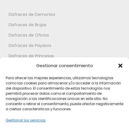
n
s
e
t
e
p
Disfraces de Demonios
e
p
u
Disfraces de Brujas
s
u
e
.
Disfraces de Oficios
e
d
L
d
e
Disfraces de Payasos
a
e
n
Disfraces de Princesas
s
n
e
Gestionar consentimiento
o
Disfraces de Superhéroes
e
l
p
l
e
Para ofrecer las mejores experiencias, utilizamos tecnologías
c
como las cookies para almacenar y/o acceder a la información
e
Disfraces de Zombies
g
del dispositivo. El consentimiento de estas tecnologías nos
i
g
permitirá procesar datos como el comportamiento de
i
Disfraces de Feria de Abril
o
navegación o las identificaciones únicas en este sitio. No
i
r
consentir o retirar el consentimiento, puede afectar negativamente
Disfraces de Guateque
n
r
a ciertas características y funciones.
e
e
Disfraces de Alta Calidad
e
n
Gestionar los servicios
s
n
l
Disfraces de Despedida de Hombres