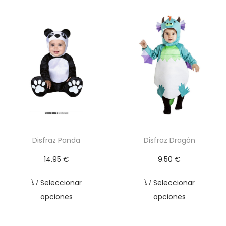
M
-
L
c
a
n
t
i
d
a
Disfraz Panda
Disfraz Dragón
d
14.95
€
9.50
€
Seleccionar
Seleccionar
opciones
opciones
E
E