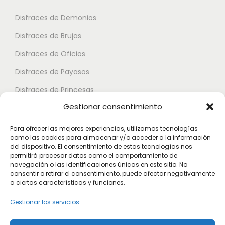
p
a
r
á
3
Disfraces de Demonios
i
g
4
Disfraces de Brujas
a
i
.
n
Disfraces de Oficios
n
9
t
a
Disfraces de Payasos
5
e
d
Disfraces de Princesas
s
e
€
Gestionar consentimiento
.
Disfraces de Superhéroes
p
L
r
Para ofrecer las mejores experiencias, utilizamos tecnologías
a
como las cookies para almacenar y/o acceder a la información
Disfraces de Zombies
o
del dispositivo. El consentimiento de estas tecnologías nos
s
d
permitirá procesar datos como el comportamiento de
Disfraces de Feria de Abril
o
navegación o las identificaciones únicas en este sitio. No
u
consentir o retirar el consentimiento, puede afectar negativamente
Disfraces de Guateque
p
c
a ciertas características y funciones.
c
Disfraces de Alta Calidad
t
Gestionar los servicios
i
o
Disfraces de Despedida de Hombres
o