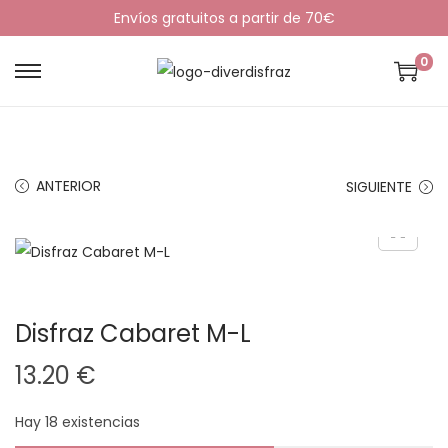
Envíos gratuitos a partir de 70€
0
S
S
a
a
l
l
t
t
ANTERIOR
SIGUIENTE
a
a
r
r
a
a
l
l
a
c
Disfraz Cabaret M-L
n
o
a
n
13.20
€
v
t
e
e
Hay 18 existencias
g
n