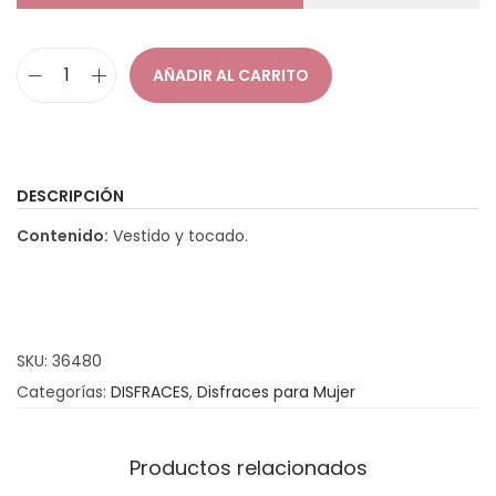
a
i
c
d
AÑADIR AL CARRITO
D
i
o
i
ó
s
n
f
DESCRIPCIÓN
r
Contenido:
Vestido y tocado.
a
z
C
a
SKU:
36480
b
Categorías:
DISFRACES
,
Disfraces para Mujer
a
r
e
Productos relacionados
t