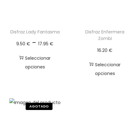
a
n
t
i
Disfraz Lady Fantasma
Disfraz Enfermera
Zombi
d
R
-
9.50
€
17.95
€
a
a
16.20
€
d
n
Seleccionar
Seleccionar
g
opciones
opciones
o
E
d
E
s
e
s
t
p
t
e
r
e
p
e
p
r
c
r
o
i
o
d