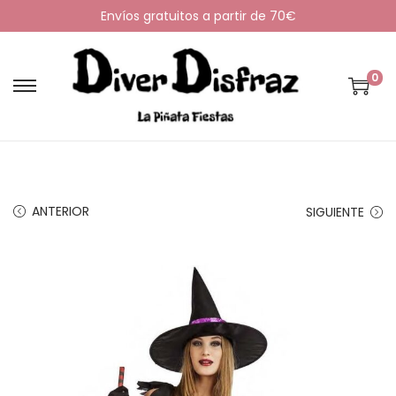
Envíos gratuitos a partir de 70€
0
S
S
a
a
l
l
t
t
a
a
ANTERIOR
SIGUIENTE
r
r
a
a
l
l
a
c
n
o
a
n
v
t
e
e