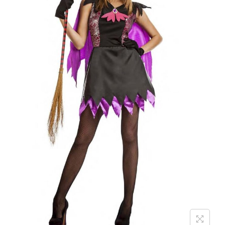
g
n
a
i
c
d
i
o
ó
n