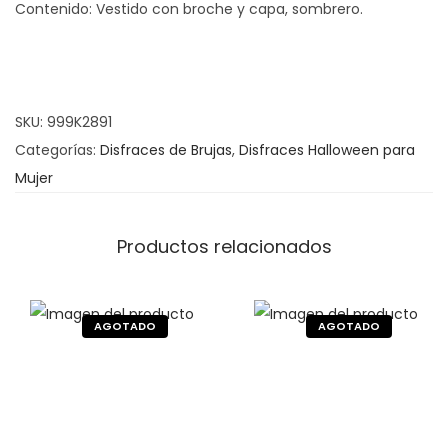
Contenido: Vestido con broche y capa, sombrero.
a
z
B
r
SKU:
999K2891
u
Categorías:
Disfraces de Brujas
,
Disfraces Halloween para
j
Mujer
a
T
e
Productos relacionados
l
a
r
a
ñ
a
c