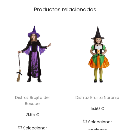
u
Productos relacionados
r
a
c
a
n
t
i
d
a
d
Disfraz Brujita del
Disfraz Brujita Naranja
Bosque
15.50
€
21.95
€
Seleccionar
Seleccionar