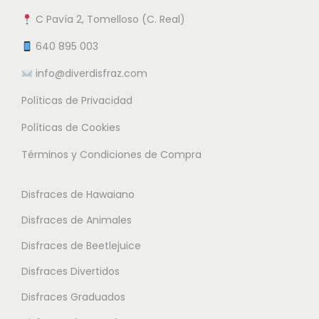
a
n
n
C Pavía 2, Tomelloso (C. Real)
n
t
e
t
e
640 895 003
m
e
s
info@diverdisfraz.com
ú
s
.
l
Políticas de Privacidad
.
L
t
L
a
Políticas de Cookies
i
a
s
Términos y Condiciones de Compra
p
s
o
l
o
p
Disfraces de Hawaiano
e
p
c
s
Disfraces de Animales
c
i
v
i
o
Disfraces de Beetlejuice
a
o
n
Disfraces Divertidos
r
n
e
i
Disfraces Graduados
e
s
a