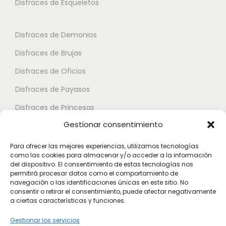
s
Disfraces de Esqueletos
s
n
s
e
t
e
p
Disfraces de Demonios
e
p
u
Disfraces de Brujas
s
u
e
.
Disfraces de Oficios
e
d
L
d
e
Disfraces de Payasos
a
e
n
Disfraces de Princesas
s
n
e
Gestionar consentimiento
o
Disfraces de Superhéroes
e
l
p
l
e
Para ofrecer las mejores experiencias, utilizamos tecnologías
c
como las cookies para almacenar y/o acceder a la información
e
Disfraces de Zombies
g
del dispositivo. El consentimiento de estas tecnologías nos
i
g
permitirá procesar datos como el comportamiento de
i
Disfraces de Feria de Abril
o
navegación o las identificaciones únicas en este sitio. No
i
r
consentir o retirar el consentimiento, puede afectar negativamente
Disfraces de Guateque
n
r
a ciertas características y funciones.
e
e
Disfraces de Alta Calidad
e
n
Gestionar los servicios
s