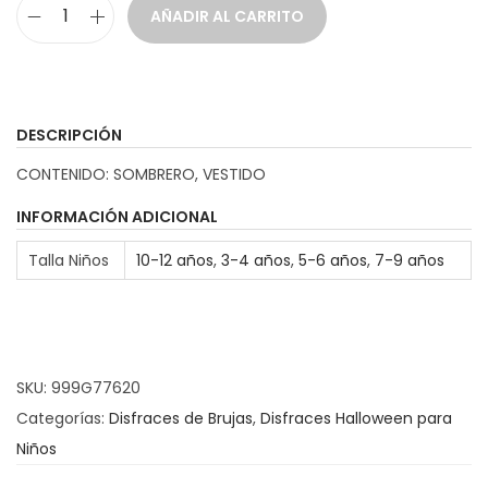
AÑADIR AL CARRITO
D
i
s
f
DESCRIPCIÓN
r
CONTENIDO: SOMBRERO, VESTIDO
a
z
INFORMACIÓN ADICIONAL
B
Talla Niños
10-12 años
,
3-4 años
,
5-6 años
,
7-9 años
r
u
j
a
SKU:
999G77620
P
Categorías:
Disfraces de Brujas
,
Disfraces Halloween para
ú
Niños
r
p