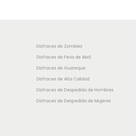
u
u
c
c
t
t
o
o
t
t
Disfraces de Zombies
i
i
Disfraces de Feria de Abril
e
e
Disfraces de Guateque
n
n
Disfraces de Alta Calidad
e
e
m
m
Disfraces de Despedida de Hombres
ú
ú
Disfraces de Despedida de Mujeres
l
l
t
t
i
i
p
p