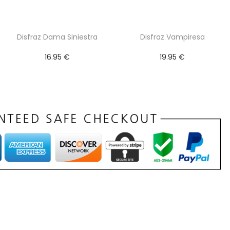
Disfraz Dama Siniestra
Disfraz Vampiresa
16.95
€
19.95
€
Seleccionar
Seleccionar
opciones
opciones
E
E
s
s
t
t
e
e
p
p
r
r
o
o
d
d