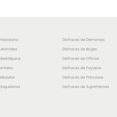
o
u
s
c
:
t
d
o
e
t
e Hawaiano
Disfraces de Demonios
s
i
 Animales
Disfraces de Brujas
d
e
e
 Beetlejuice
Disfraces de Oficios
n
2
vertidos
Disfraces de Payasos
e
4
m
raduados
Disfraces de Princesas
.
ú
 Esqueletos
Disfraces de Superhéroes
5
l
0
t
i
€
p