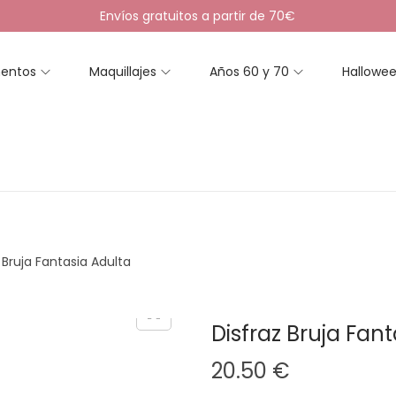
Envíos gratuitos a partir de 70€
entos
Maquillajes
Años 60 y 70
Hallowe
 Bruja Fantasia Adulta
Disfraz Bruja Fan
20.50
€