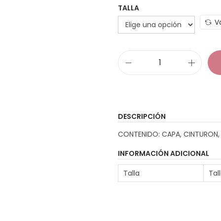
TALLA
V
D
i
s
f
DESCRIPCIÓN
r
CONTENIDO: CAPA, CINTURON,
a
z
INFORMACIÓN ADICIONAL
B
Talla
Tall
r
u
j
a