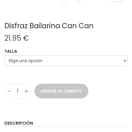
Disfraz Bailarina Can Can
21.95
€
TALLA
AÑADIR AL CARRITO
D
i
s
f
DESCRIPCIÓN
r