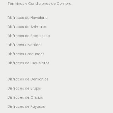
Términos y Condiciones de Compra
p
s
s
l
o
o
Disfraces de Hawaiano
e
p
p
s
Disfraces de Animales
c
c
v
i
i
Disfraces de Beetlejuice
a
o
o
Disfraces Divertidos
r
n
n
i
Disfraces Graduados
e
e
a
s
s
Disfraces de Esqueletos
n
s
s
t
e
e
Disfraces de Demonios
e
p
p
Disfraces de Brujas
s
u
u
.
Disfraces de Oficios
e
e
L
d
d
Disfraces de Payasos
a
e
e