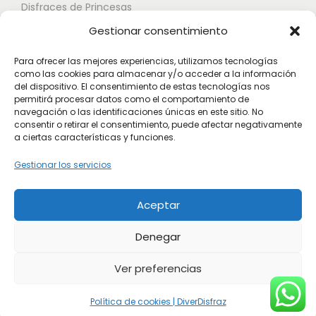
Disfraces de Princesas
s
n
n
Gestionar consentimiento
o
Disfraces de Superhéroes
e
e
p
l
l
Para ofrecer las mejores experiencias, utilizamos tecnologías
c
como las cookies para almacenar y/o acceder a la información
e
e
Disfraces de Zombies
del dispositivo. El consentimiento de estas tecnologías nos
i
g
g
permitirá procesar datos como el comportamiento de
Disfraces de Feria de Abril
o
navegación o las identificaciones únicas en este sitio. No
i
i
consentir o retirar el consentimiento, puede afectar negativamente
Disfraces de Guateque
n
r
r
a ciertas características y funciones.
e
Disfraces de Alta Calidad
e
e
Gestionar los servicios
s
n
n
Disfraces de Despedida de Hombres
s
l
l
Aceptar
Disfraces de Despedida de Mujeres
e
a
a
p
p
p
Denegar
u
á
á
Ver preferencias
e
g
g
d
i
i
Política de cookies | DiverDisfraz
© 2026 DiverDisfraz. Todos los derechos reservados.
e
n
n