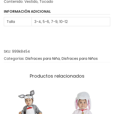
Contenido: Vestido, Tocado
a
z
INFORMACIÓN ADICIONAL
B
Talla
3-4, 5-6, 7-9, 10-12
a
i
l
a
SKU:
999k8454
r
Categorías:
Disfraces para Niña
,
Disfraces para Niños
i
n
a
Productos relacionados
C
a
n
C
a