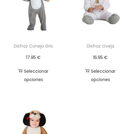
n
c
a
n
t
i
Disfraz Conejo Gris
Disfraz Oveja
d
17.95
€
16.95
€
a
d
Seleccionar
Seleccionar
opciones
opciones
E
E
s
s
t
t
e
e
p
p
r
r