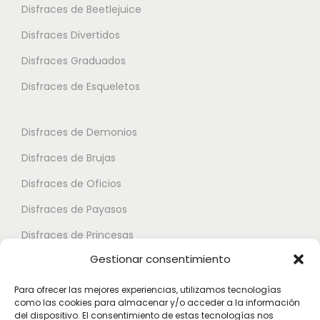
i
o
Disfraces de Beetlejuice
a
o
n
Disfraces Divertidos
r
n
e
i
Disfraces Graduados
e
s
a
s
Disfraces de Esqueletos
s
n
s
e
t
e
p
Disfraces de Demonios
e
p
u
Disfraces de Brujas
s
u
e
.
Disfraces de Oficios
e
d
L
d
e
Disfraces de Payasos
a
e
n
Disfraces de Princesas
s
n
e
Gestionar consentimiento
o
Disfraces de Superhéroes
e
l
p
l
e
Para ofrecer las mejores experiencias, utilizamos tecnologías
c
como las cookies para almacenar y/o acceder a la información
e
Disfraces de Zombies
g
del dispositivo. El consentimiento de estas tecnologías nos
i