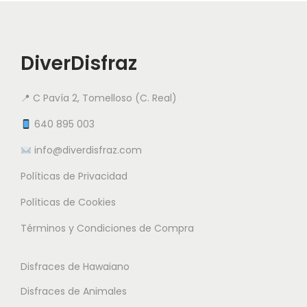
v
a
o
a
r
t
r
i
i
DiverDisfraz
i
a
e
a
n
n
📍 C Pavía 2, Tomelloso (C. Real)
n
t
e
t
e
640 895 003
m
e
s
info@diverdisfraz.com
ú
s
.
l
Políticas de Privacidad
.
L
t
L
a
Políticas de Cookies
i
a
s
Términos y Condiciones de Compra
p
s
o
l
o
p
Disfraces de Hawaiano
e
p
c
s
Disfraces de Animales
c
i
v