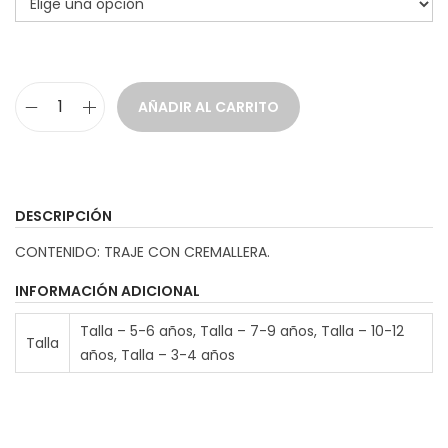
a
i
c
d
i
o
AÑADIR AL CARRITO
ó
D
n
i
s
f
DESCRIPCIÓN
r
CONTENIDO: TRAJE CON CREMALLERA.
a
z
INFORMACIÓN ADICIONAL
A
Talla – 5-6 años, Talla – 7-9 años, Talla – 10-12
Talla
v
años, Talla – 3-4 años
i
a
d