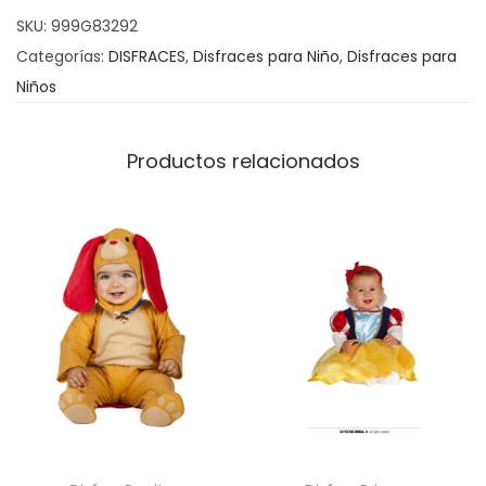
o
SKU:
999G83292
r
Categorías:
DISFRACES
,
Disfraces para Niño
,
Disfraces para
c
Niños
a
n
Productos relacionados
t
i
d
a
d