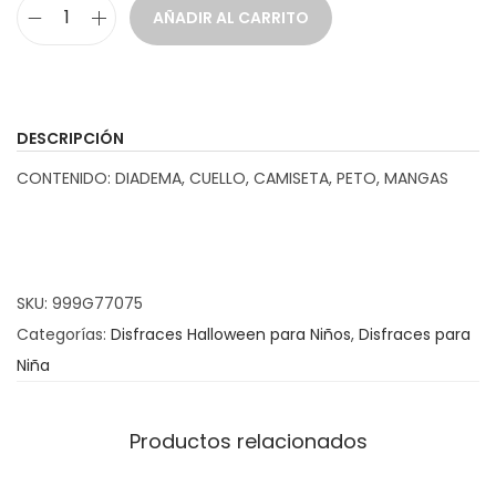
AÑADIR AL CARRITO
D
i
s
f
DESCRIPCIÓN
r
CONTENIDO: DIADEMA, CUELLO, CAMISETA, PETO, MANGAS
a
z
A
r
SKU:
999G77075
l
Categorías:
Disfraces Halloween para Niños
,
Disfraces para
e
Niña
q
u
i
Productos relacionados
n