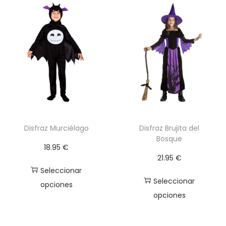
a
D
o
r
a
d
a
c
a
n
Disfraz Murciélago
Disfraz Brujita del
Bosque
t
18.95
€
i
21.95
€
d
Seleccionar
Seleccionar
a
opciones
opciones
d
E
E
s