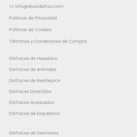
e
s
info@diverdisfraz.com
ú
s
.
l
Políticas de Privacidad
.
L
t
L
a
Políticas de Cookies
i
a
s
Términos y Condiciones de Compra
p
s
o
l
o
p
Disfraces de Hawaiano
e
p
c
s
Disfraces de Animales
c
i
v
i
o
Disfraces de Beetlejuice
a
o
n
Disfraces Divertidos
r
n
e
i
Disfraces Graduados
e
s
a
s
Disfraces de Esqueletos
s
n
s
e
t
e
p
Disfraces de Demonios
e