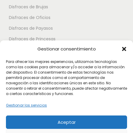
p
u
Disfraces de Brujas
s
u
e
.
Disfraces de Oficios
e
d
L
d
e
Disfraces de Payasos
a
e
n
Disfraces de Princesas
s
n
e
Gestionar consentimiento
o
Disfraces de Superhéroes
e
l
p
l
e
Para ofrecer las mejores experiencias, utilizamos tecnologías
c
como las cookies para almacenar y/o acceder a la información
e
Disfraces de Zombies
g
del dispositivo. El consentimiento de estas tecnologías nos
i
g
permitirá procesar datos como el comportamiento de
i
Disfraces de Feria de Abril
o
navegación o las identificaciones únicas en este sitio. No
i
r
consentir o retirar el consentimiento, puede afectar negativamente
Disfraces de Guateque
n
r
a ciertas características y funciones.
e
e
Disfraces de Alta Calidad
e
n
Gestionar los servicios
s
n
l
Disfraces de Despedida de Hombres
s
l
a
Aceptar
Disfraces de Despedida de Mujeres
e
a
p
p