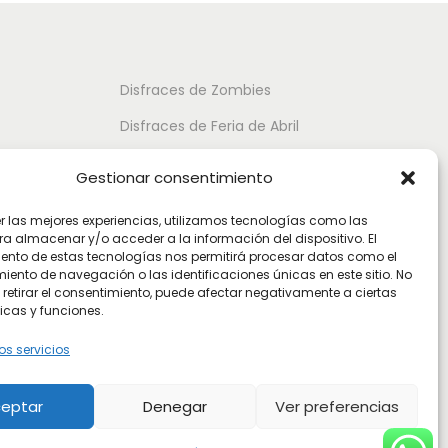
t
o
o
t
t
i
Disfraces de Zombies
i
e
Disfraces de Feria de Abril
e
n
Disfraces de Guateque
n
Gestionar consentimiento
e
Disfraces de Alta Calidad
e
m
er las mejores experiencias, utilizamos tecnologías como las
m
Disfraces de Despedida de Hombres
ú
ra almacenar y/o acceder a la información del dispositivo. El
ento de estas tecnologías nos permitirá procesar datos como el
ú
l
Disfraces de Despedida de Mujeres
ento de navegación o las identificaciones únicas en este sitio. No
l
 retirar el consentimiento, puede afectar negativamente a ciertas
t
icas y funciones.
t
i
i
os servicios
p
p
l
eptar
Denegar
Ver preferencias
l
e
e
s