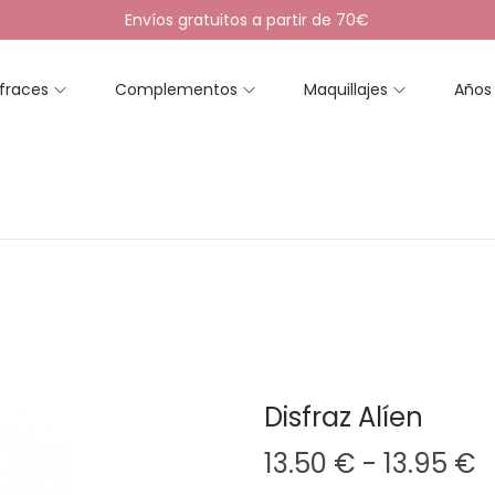
Envíos gratuitos a partir de 70€
sfraces
Complementos
Maquillajes
Años
Disfraz Alíen
R
13.50
€
-
13.95
€
a