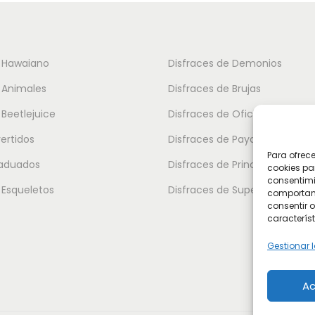
:
t
d
o
e
t
e Hawaiano
Disfraces de Demonios
s
i
 Animales
Disfraces de Brujas
d
e
e
 Beetlejuice
Disfraces de Oficios
n
1
vertidos
Disfraces de Payasos
e
2
Para ofrec
m
raduados
Disfraces de Princesas
cookies pa
.
ú
consentimi
 Esqueletos
Disfraces de Superhéroes
comportami
0
l
consentir o
0
característ
t
i
Gestionar l
€
p
h
Ac
l
a
e