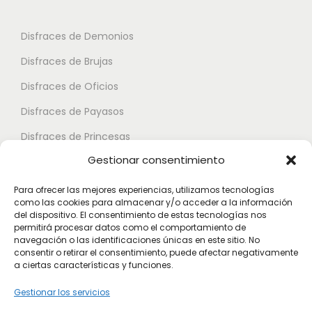
9
n
s
s
5
t
e
e
Disfraces de Demonios
e
p
p
€
Disfraces de Brujas
s
u
u
.
Disfraces de Oficios
e
e
L
d
d
Disfraces de Payasos
a
e
e
Disfraces de Princesas
s
n
n
Gestionar consentimiento
o
Disfraces de Superhéroes
e
e
p
l
l
Para ofrecer las mejores experiencias, utilizamos tecnologías
c
como las cookies para almacenar y/o acceder a la información
e
e
Disfraces de Zombies
del dispositivo. El consentimiento de estas tecnologías nos
i
g
g
permitirá procesar datos como el comportamiento de
Disfraces de Feria de Abril
o
navegación o las identificaciones únicas en este sitio. No
i
i
consentir o retirar el consentimiento, puede afectar negativamente
Disfraces de Guateque
n
r
r
a ciertas características y funciones.
e
Disfraces de Alta Calidad
e
e
Gestionar los servicios
s
n
n
Disfraces de Despedida de Hombres