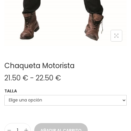
Chaqueta Motorista
R
21.50
€
-
22.50
€
a
TALLA
n
g
o
d
e
AÑADIR AL CARRITO