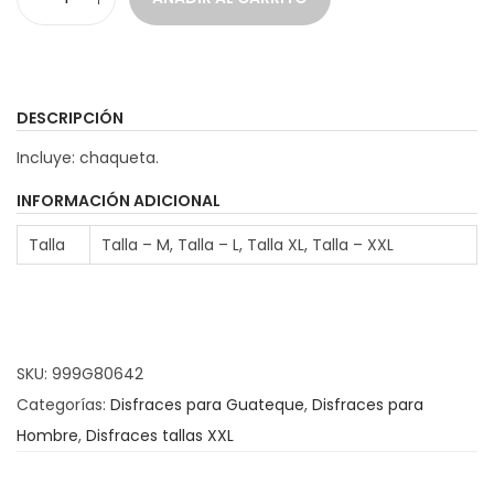
p
C
r
h
e
a
c
q
DESCRIPCIÓN
i
u
Incluye: chaqueta.
o
e
s
t
INFORMACIÓN ADICIONAL
:
a
Talla
Talla – M, Talla – L, Talla XL, Talla – XXL
d
M
e
o
s
t
d
o
SKU:
999G80642
e
r
Categorías:
Disfraces para Guateque
,
Disfraces para
2
i
Hombre
,
Disfraces tallas XXL
1
s
.
t