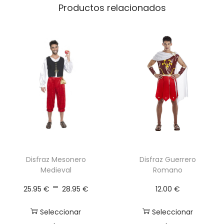
5
a
Productos relacionados
0
c
a
€
n
h
t
a
i
s
d
t
a
a
d
2
2
.
Disfraz Mesonero
Disfraz Guerrero
Medieval
Romano
5
R
-
0
25.95
€
28.95
€
12.00
€
a
n
Seleccionar
Seleccionar
€