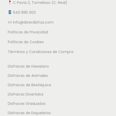
e
9
n
C Pavía 2, Tomelloso (C. Real)
n
n
2
5
e
t
t
640 895 003
6
m
e
e
.
info@diverdisfraz.com
€
ú
s
s
5
l
Políticas de Privacidad
.
.
0
t
L
L
Políticas de Cookies
i
a
a
€
Términos y Condiciones de Compra
p
s
s
h
l
o
o
a
Disfraces de Hawaiano
e
p
p
s
s
Disfraces de Animales
c
c
t
v
i
i
Disfraces de Beetlejuice
a
a
o
o
2
Disfraces Divertidos
r
n
n
7
i
Disfraces Graduados
e
e
.
a
s
s
Disfraces de Esqueletos