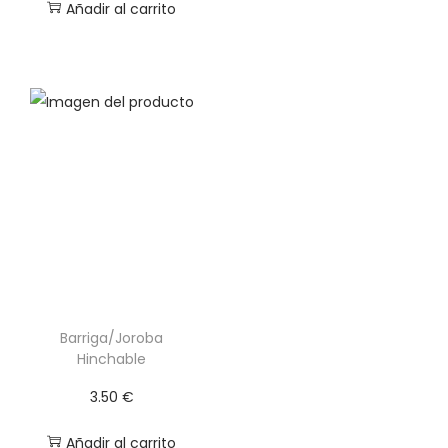
Añadir al carrito
a
d
Barriga/Joroba
Hinchable
3.50
€
Añadir al carrito