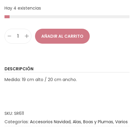
g
n
Hay 4 existencias
a
i
c
d
i
o
AÑADIR AL CARRITO
A
ó
l
n
a
s
DESCRIPCIÓN
P
Medida: 19 cm alto / 20 cm ancho.
l
u
m
a
SKU:
SR611
s
Categorías:
Accesorios Navidad
,
Alas
,
Boas y Plumas
,
Varios
B
l