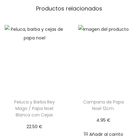
a
Productos relacionados
n
c
a
s
M
i
n
i
s
c
a
Peluca y Barba Rey
Campana de Papa
Mago / Papa Noel
Noel 12cm.
n
Blanca con Cejas
t
4.95
€
22.50
€
i
Añadir al carrito
d