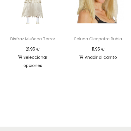
g
n
a
i
c
d
i
o
Disfraz Muñeca Terror
Peluca Cleopatra Rubia
ó
n
21.95
€
11.95
€
Seleccionar
Añadir al carrito
opciones
E
s
t
e
p
r
o