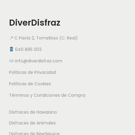
d
u
c
DiverDisfraz
t
o
📍 C Pavía 2, Tomelloso (C. Real)
t
640 895 003
i
info@diverdisfraz.com
e
n
Políticas de Privacidad
e
Políticas de Cookies
m
Términos y Condiciones de Compra
ú
l
Disfraces de Hawaiano
t
i
Disfraces de Animales
p
Disfraces de Beetlejuice