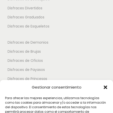
l
Disfraces Divertidos
e
s
Disfraces Graduados
v
Disfraces de Esqueletos
a
r
Disfraces de Demonios
i
Disfraces de Brujas
a
n
Disfraces de Oficios
t
Disfraces de Payasos
e
Disfraces de Princesas
s
.
Gestionar consentimiento
Disfraces de Superhéroes
L
Para ofrecer las mejores experiencias, utilizamos tecnologías
a
como las cookies para almacenar y/o acceder a la información
Disfraces de Zombies
del dispositivo. El consentimiento de estas tecnologías nos
s
permitirá procesar datos como el comportamiento de
Disfraces de Feria de Abril