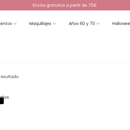
Envíos gratuitos a partir de 70€
entos
Maquillajes
Años 60 y 70
Hallowe
resultado