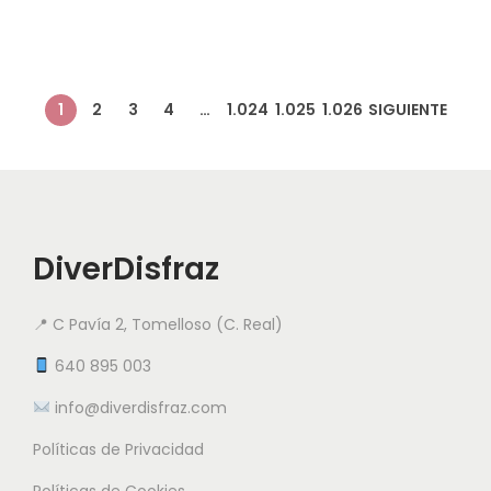
1
2
3
4
…
1.024
1.025
1.026
SIGUIENTE
DiverDisfraz
📍 C Pavía 2, Tomelloso (C. Real)
640 895 003
info@diverdisfraz.com
Políticas de Privacidad
Políticas de Cookies