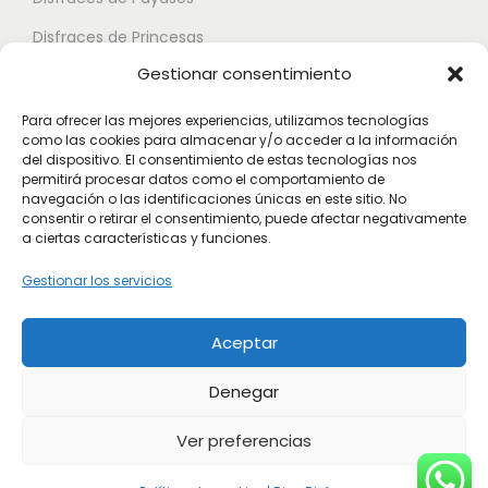
Disfraces de Princesas
Gestionar consentimiento
Disfraces de Superhéroes
Para ofrecer las mejores experiencias, utilizamos tecnologías
como las cookies para almacenar y/o acceder a la información
Disfraces de Zombies
del dispositivo. El consentimiento de estas tecnologías nos
permitirá procesar datos como el comportamiento de
Disfraces de Feria de Abril
navegación o las identificaciones únicas en este sitio. No
consentir o retirar el consentimiento, puede afectar negativamente
Disfraces de Guateque
a ciertas características y funciones.
Disfraces de Alta Calidad
Gestionar los servicios
Disfraces de Despedida de Hombres
Aceptar
Disfraces de Despedida de Mujeres
Denegar
Ver preferencias